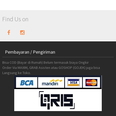
Find Us on
Pembayaran / Pengiriman
Bisa COD (Bayar di Rumah) Belum termasuk biaya Ongkir
Order Via MAXIM, GRAB Asisten atau GOSHOP (GOJEK) juga bisa
Langsung ke Toko.