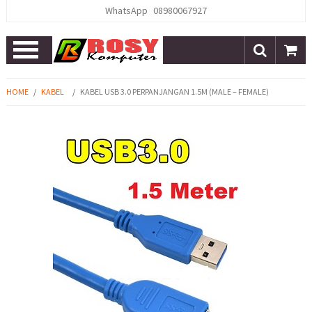
WhatsApp
08980067927
Open
Menu
HOME
/
KABEL
/
KABEL USB 3.0 PERPANJANGAN 1.5M (MALE – FEMALE)