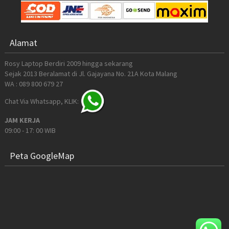
Alamat
Rosy Laptop Berdiri 2009 hingga sekarang
Sejak 2013 Beralamat di Jl. Gajayana No. 21A Kota Malang
WA : 089 800 679 27
Chat Via Whatsapp, KLIK:
JAM KERJA
09:00 - 17: 00 WIB
Peta GoogleMap