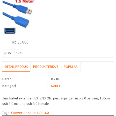
Rp 35.000
prev
next
DETAIL PRODUK
PRODUK TERKAIT
POPULAR
Detail Produk
Berat
:
0.2 KG
Kategori
:
KABEL
Jual kabel extender, EXTENSION, perpanjangan usb 3.0 panjang 150cm .
usb 3.0 male to usb 3.0 female
Tags:
Converter Kabel USB 3.0