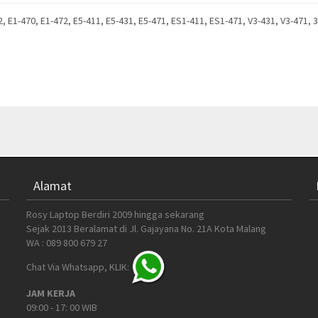
, E1-470, E1-472, E5-411, E5-431, E5-471, ES1-411, ES1-471, V3-431, V3-471, 
Alamat
Rosy Laptop Berdiri 2009 hingga sekarang
Sejak 2013 Beralamat di Jl. Gajayana No. 21A Kota Malang
WA : 089 800 679 27
Chat Via Whatsapp, KLIK:
JAM KERJA
09:00 - 17: 00 WIB