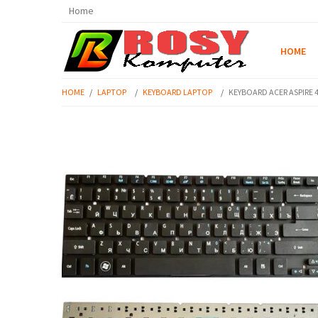
Home
HOME
HOME
/
LAPTOP
/
KEYBOARD LAPTOP
/
KEYBOARD ACER ASPIRE 475