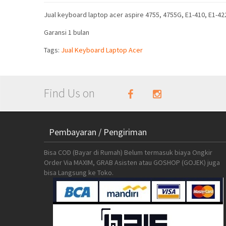
Jual keyboard laptop acer aspire 4755, 4755G, E1-410, E1-422
Garansi 1 bulan
Tags:
Jual Keyboard Laptop Acer
Find Us on
Pembayaran / Pengiriman
Bisa COD (Bayar di Rumah) Belum termasuk biaya Ongkir
Order Via MAXIM, GRAB Asisten atau GOSHOP (GOJEK) juga
bisa Langsung ke Toko.