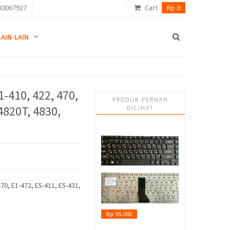
80067927
Cart
Rp 0
LAIN-LAIN
-410, 422, 470,
PRODUK PERNAH
4820T, 4830,
DILIHAT
70, E1-472, E5-411, E5-431,
Rp 95.000