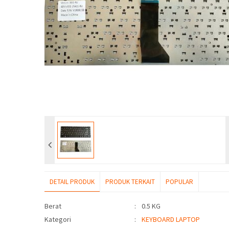
DETAIL PRODUK
PRODUK TERKAIT
POPULAR
Detail Produk
Berat
:
0.5 KG
Kategori
:
KEYBOARD LAPTOP