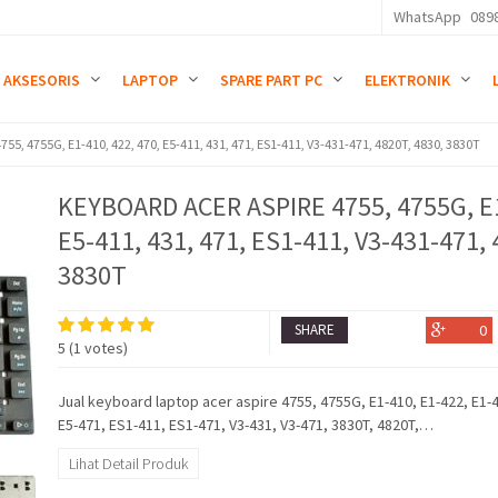
WhatsApp
089
AKSESORIS
LAPTOP
SPARE PART PC
ELEKTRONIK
5, 4755G, E1-410, 422, 470, E5-411, 431, 471, ES1-411, V3-431-471, 4820T, 4830, 3830T
KEYBOARD ACER ASPIRE 4755, 4755G, E1
E5-411, 431, 471, ES1-411, V3-431-471, 
3830T
SHARE
0
5
(
1
votes)
Jual keyboard laptop acer aspire 4755, 4755G, E1-410, E1-422, E1-4
E5-471, ES1-411, ES1-471, V3-431, V3-471, 3830T, 4820T,…
Lihat Detail Produk