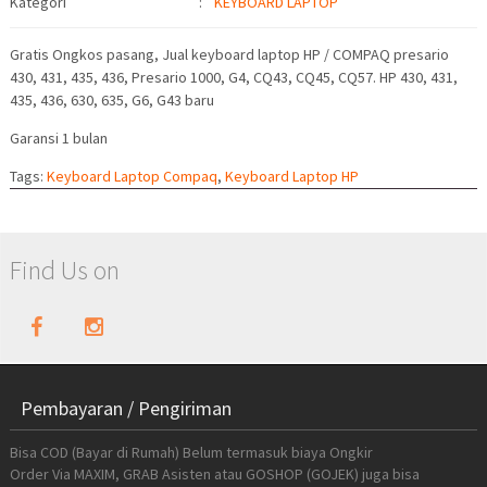
Kategori
:
KEYBOARD LAPTOP
Gratis Ongkos pasang, Jual keyboard laptop HP / COMPAQ presario
430, 431, 435, 436, Presario 1000, G4, CQ43, CQ45, CQ57. HP 430, 431,
435, 436, 630, 635, G6, G43 baru
Garansi 1 bulan
Tags:
Keyboard Laptop Compaq
,
Keyboard Laptop HP
Find Us on
Pembayaran / Pengiriman
Bisa COD (Bayar di Rumah) Belum termasuk biaya Ongkir
Order Via MAXIM, GRAB Asisten atau GOSHOP (GOJEK) juga bisa