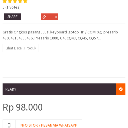
5
(
1
votes)
SHARE
0
Gratis Ongkos pasang, Jual keyboard laptop HP / COMPAQ presario
430, 431, 435, 436, Presario 1000, G4, CQ43, CQ45, CQ57.…
Lihat Detail Produk
READY
Rp
98.000
INFO STOK / PESAN VIA WHATSAPP