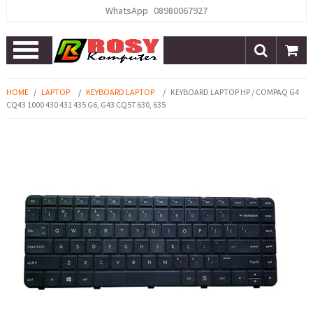
WhatsApp
08980067927
Open
Menu
HOME
/
LAPTOP
/
KEYBOARD LAPTOP
/
KEYBOARD LAPTOP HP / COMPAQ G4
CQ43 1000 430 431 435 G6, G43 CQ57 630, 635