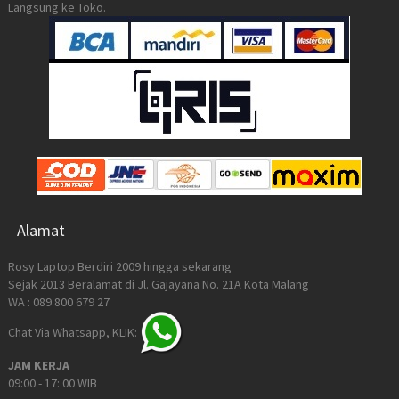
Langsung ke Toko.
Alamat
Rosy Laptop Berdiri 2009 hingga sekarang
Sejak 2013 Beralamat di Jl. Gajayana No. 21A Kota Malang
WA : 089 800 679 27
Chat Via Whatsapp, KLIK:
JAM KERJA
09:00 - 17: 00 WIB