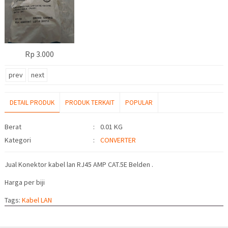
Rp 3.000
prev
next
DETAIL PRODUK
PRODUK TERKAIT
POPULAR
Detail Produk
Berat
:
0.01 KG
Kategori
:
CONVERTER
Jual Konektor kabel lan RJ45 AMP CAT.5E Belden .
Harga per biji
Tags:
Kabel LAN