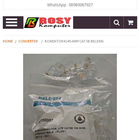
WhatsApp
08980067927
Open
Menu
HOME
/
CONVERTER
/
KONEKTOR RJ45 AMP CAT.5E BELDEN