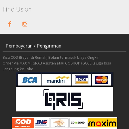
Find Us on
Pembayaran / Pengiriman
Bisa COD (Bayar di Rumah) Belum termasuk biaya Ongkir
Order Via MAXIM, GRAB Asisten atau GOSHOP (GOJEK) juga bisa
Langsung ke Toko.