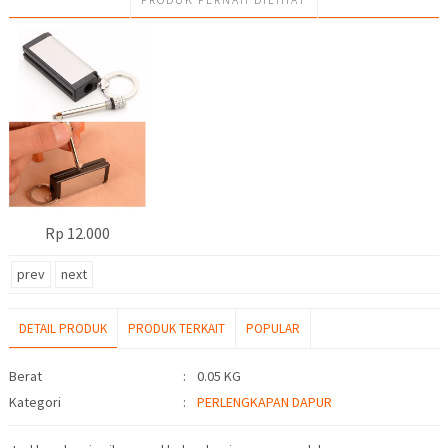
Rp 12.000
prev
next
DETAIL PRODUK
PRODUK TERKAIT
POPULAR
Detail Produk
Berat
:
0.05 KG
Kategori
:
PERLENGKAPAN DAPUR