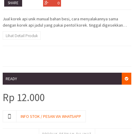
SHARE
0
Jual korek api unik manual bahan besi, cara menyalakannya sama
dengan korek api jadul yang pakai pentol korek. tinggal digesekkan…
Lihat Detail Produk
READY
Rp
12.000
INFO STOK / PESAN VIA WHATSAPP
PRODUK PERNAH DILIHAT