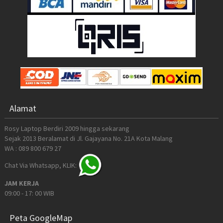
Alamat
Rosy Laptop Berdiri 2009 hingga sekarang
Sejak 2013 Beralamat di Jl. Gajayana No. 21A Kota Malang
WA : 089 800 679 27
Chat Via Whatsapp, KLIK:
JAM KERJA
09:00 - 17: 00 WIB
Peta GoogleMap