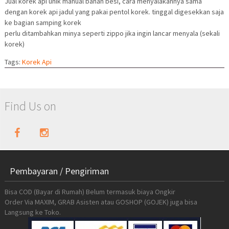
Jual korek api unik manual bahan besi, cara menyalakannya sama
dengan korek api jadul yang pakai pentol korek. tinggal digesekkan saja
ke bagian samping korek
perlu ditambahkan minya seperti zippo jika ingin lancar menyala (sekali
korek)
Tags:
Korek Api
Find Us on
Pembayaran / Pengiriman
Bisa COD (Bayar di Rumah) Belum termasuk biaya Ongkir
Order Via MAXIM, GRAB Asisten atau GOSHOP (GOJEK) juga bisa
Langsung ke Toko.