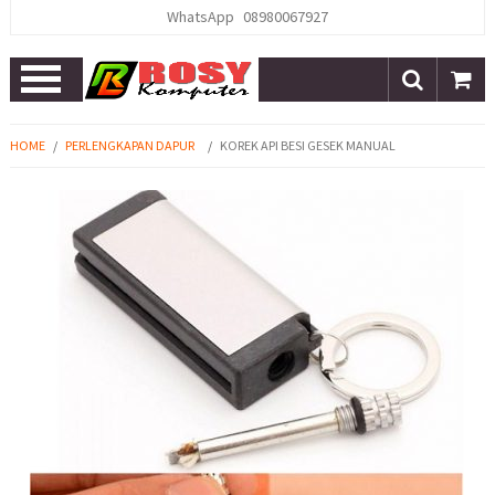
WhatsApp
08980067927
Open
Menu
HOME
/
PERLENGKAPAN DAPUR
/
KOREK API BESI GESEK MANUAL