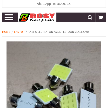
WhatsApp
08980067927
Open
Menu
HOME
/
LAMPU
/
LAMPU LED PLAFON KABIN FESTOON MOBIL CMD