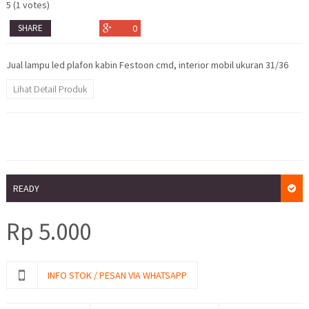
5
(
1
votes)
SHARE
0
Jual lampu led plafon kabin Festoon cmd, interior mobil ukuran 31/36
Lihat Detail Produk
READY
Rp
5.000
INFO STOK / PESAN VIA WHATSAPP