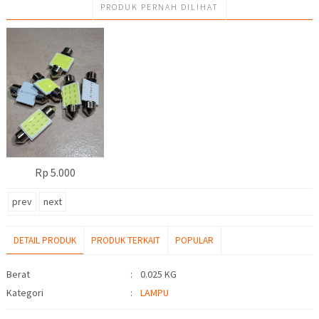
PRODUK PERNAH DILIHAT
Rp 5.000
prev
next
DETAIL PRODUK
PRODUK TERKAIT
POPULAR
Detail Produk
Berat
:
0.025 KG
Kategori
:
LAMPU