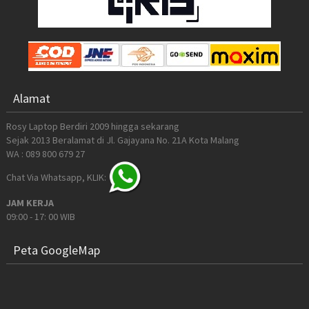
Alamat
Rosy Laptop Berdiri 2009 hingga sekarang
Sejak 2013 Beralamat di Jl. Gajayana No. 21A Kota Malang
WA : 089 800 679 27
Chat Via Whatsapp, KLIK:
JAM KERJA
09:00 - 17: 00 WIB
Peta GoogleMap