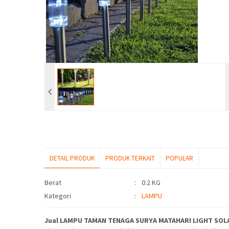
DETAIL PRODUK
PRODUK TERKAIT
POPULAR
Detail Produk
Berat
:
0.2 KG
Kategori
:
LAMPU
Jual LAMPU TAMAN TENAGA SURYA MATAHARI LIGHT SOLA