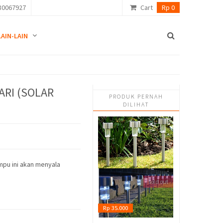
80067927
Cart
Rp 0
LAIN-LAIN
RI (SOLAR
PRODUK PERNAH
DILIHAT
pu ini akan menyala
sold out
Rp 35.000