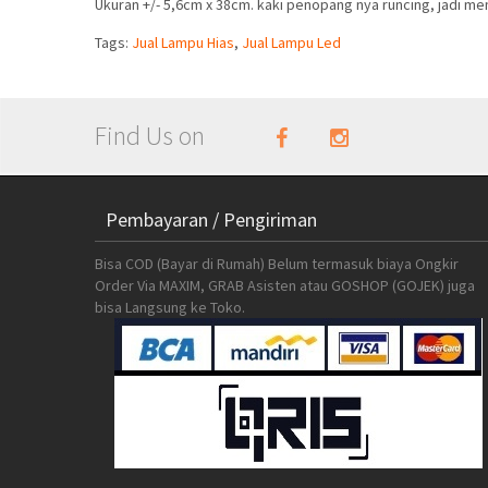
Ukuran +/- 5,6cm x 38cm. kaki penopang nya runcing, jadi m
Tags:
Jual Lampu Hias
,
Jual Lampu Led
Find Us on
Pembayaran / Pengiriman
Bisa COD (Bayar di Rumah) Belum termasuk biaya Ongkir
Order Via MAXIM, GRAB Asisten atau GOSHOP (GOJEK) juga
bisa Langsung ke Toko.