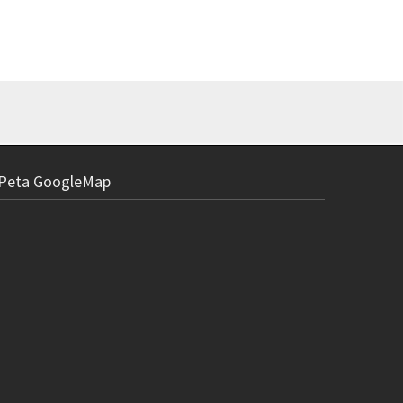
Peta GoogleMap
Lampu Depan
(kun
R