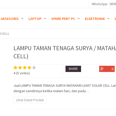
WhatsApp
089
AKSESORIS
LAPTOP
SPARE PART PC
ELEKTRONIK
 CELL)
LAMPU TAMAN TENAGA SURYA / MATAHA
CELL)
SHARE
0
4
(
5
votes)
Jual LAMPU TAMAN TENAGA SURYA MATAHARI LIGHT SOLAR CELL. Lam
dengan sendirinya ketika malam hari, dan pada…
Lihat Detail Produk