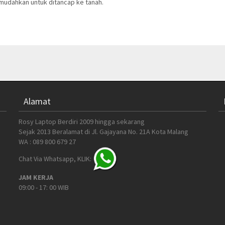
emudahkan untuk ditancap ke tanah.
Alamat
Rosy Laptop Berdiri 2009 hingga sekarang
Sejak 2013 Beralamat di Jl. Gajayana No. 21A Kota Malang
WA : 089 800 679 27
Chat Via Whatsapp, KLIK:
JAM KERJA
09:00 - 17: 00 WIB