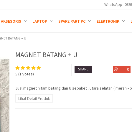
WhatsApp
089
AKSESORIS
LAPTOP
SPARE PART PC
ELEKTRONIK
NET BATANG + U
MAGNET BATANG + U
SHARE
0
5
(
1
votes)
Jual magnet hitam batang dan U sepaket . utara selatan ( merah - bi
Lihat Detail Produk