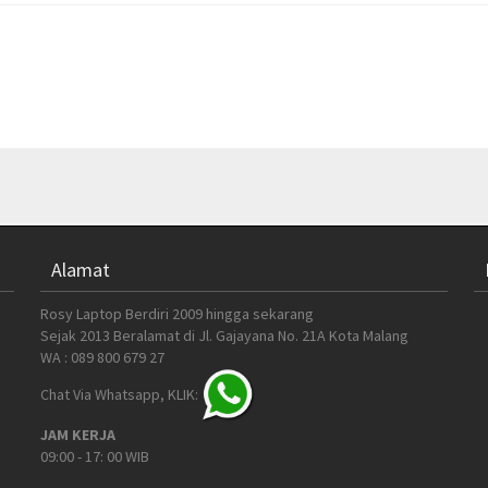
Alamat
Rosy Laptop Berdiri 2009 hingga sekarang
Sejak 2013 Beralamat di Jl. Gajayana No. 21A Kota Malang
WA : 089 800 679 27
Chat Via Whatsapp, KLIK:
JAM KERJA
09:00 - 17: 00 WIB