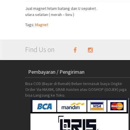
Jual magnet hitam batang dan U sepaket .
utara selatan ( merah – biru )
Tags:
Magnet
Find Us on
Pembayaran / Pengiriman
Bisa COD (Bayar di Rumah) Belum termasuk biaya Ongkir
Order Via MAXIM, GRAB Asisten atau GOSHOP (GOJEK) juga
bisa Langsung ke Toko.