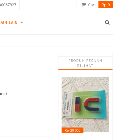
80067927
Cart
Rp 0
LAIN-LAIN
PRODUK PERNAH
DILIHAT
ru )
Rp 20.000