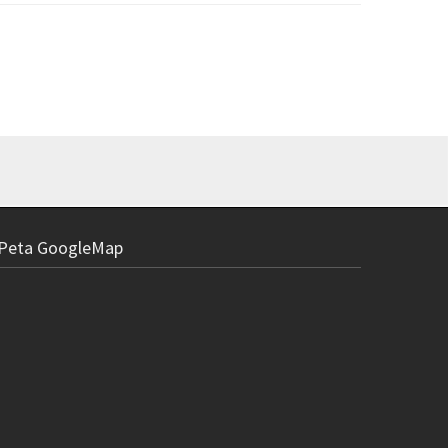
Peta GoogleMap
Magnet set ba
R