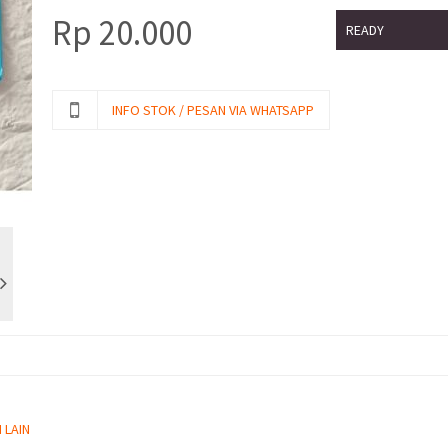
Rp
20.000
READY
INFO STOK / PESAN VIA WHATSAPP
 LAIN