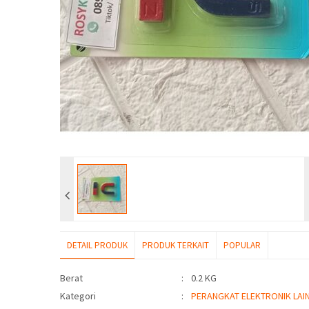
DETAIL PRODUK
PRODUK TERKAIT
POPULAR
Detail Produk
Berat
:
0.2 KG
Kategori
:
PERANGKAT ELEKTRONIK LAIN