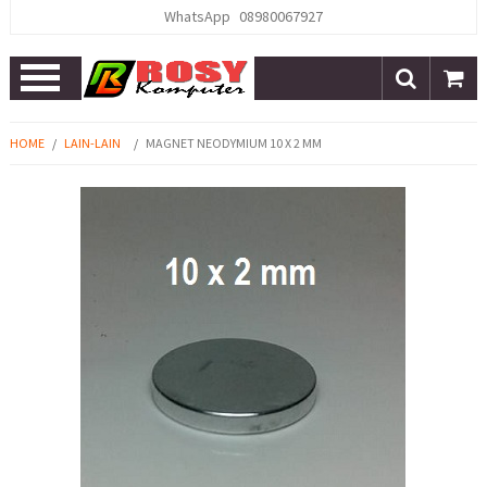
WhatsApp
08980067927
Open
Menu
HOME
/
LAIN-LAIN
/
MAGNET NEODYMIUM 10 X 2 MM