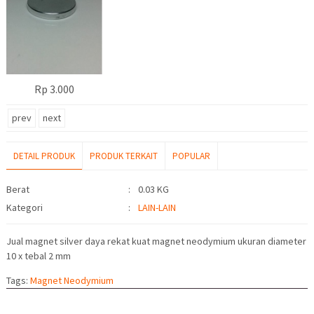
Rp 3.000
prev
next
DETAIL PRODUK
PRODUK TERKAIT
POPULAR
Detail Produk
Berat
:
0.03 KG
Kategori
:
LAIN-LAIN
Jual magnet silver daya rekat kuat magnet neodymium ukuran diameter
10 x tebal 2 mm
Tags:
Magnet Neodymium