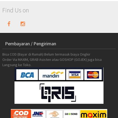
Find Us on
Pembayaran / Pengiriman
Bisa COD (Bayar di Rumah) Belum termasuk biaya Ongkir
Order Via MAXIM, GRAB Asisten atau GOSHOP (GOJEK) juga bisa
Langsung ke Toko.