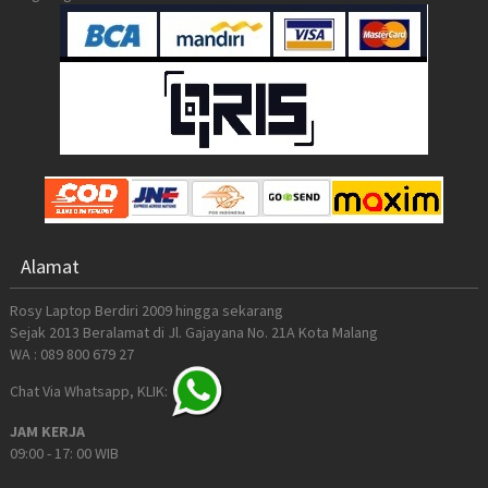
Alamat
Rosy Laptop Berdiri 2009 hingga sekarang
Sejak 2013 Beralamat di Jl. Gajayana No. 21A Kota Malang
WA : 089 800 679 27
Chat Via Whatsapp, KLIK:
JAM KERJA
09:00 - 17: 00 WIB