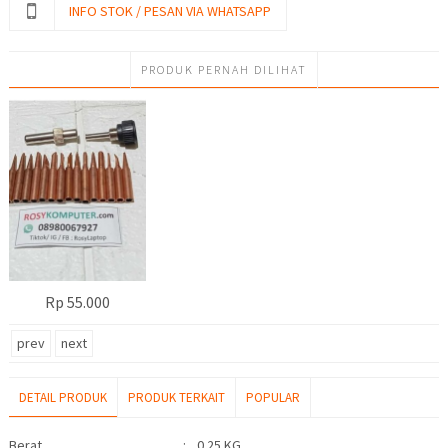
INFO STOK / PESAN VIA WHATSAPP
PRODUK PERNAH DILIHAT
Rp 55.000
prev
next
DETAIL PRODUK
PRODUK TERKAIT
POPULAR
Detail Produk
Berat
:
0.25 KG