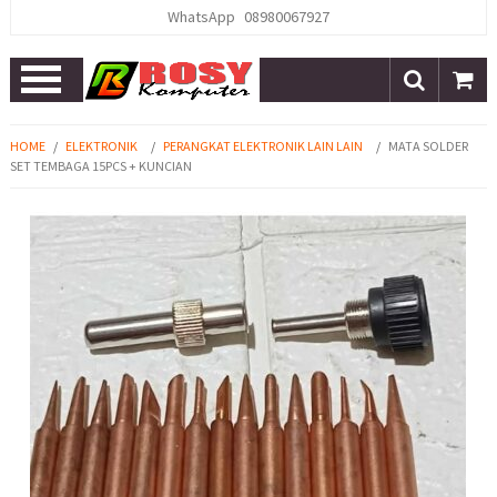
WhatsApp
08980067927
Open
Menu
HOME
/
ELEKTRONIK
/
PERANGKAT ELEKTRONIK LAIN LAIN
/
MATA SOLDER
SET TEMBAGA 15PCS + KUNCIAN