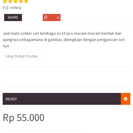
5
(
1
votes)
SHARE
0
Jual mata solder set tembaga isi 15 pcs macam-macam bentuk dan
ujungnya sebagaimana di gambar, dilengkapi dengan penguncian set-
nya
Lihat Detail Produk
READY
Rp
55.000