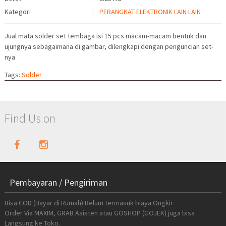
Kategori
:
PERANGKAT ELEKTRONIK LAIN LAIN
Jual mata solder set tembaga isi 15 pcs macam-macam bentuk dan
ujungnya sebagaimana di gambar, dilengkapi dengan penguncian set-
nya
Tags:
Solder
Find Us on
Pembayaran / Pengiriman
Bisa COD (Bayar di Rumah) Belum termasuk biaya Ongkir
Order Via MAXIM, GRAB Asisten atau GOSHOP (GOJEK) juga bisa
Langsung ke Toko.