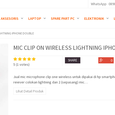
WhatsApp
089
AKSESORIS
LAPTOP
SPARE PART PC
ELEKTRONIK
LIGHTNING IPHONE DOUBLE
MIC CLIP ON WIRELESS LIGHTNING IP
SHARE
0
5
(
1
votes)
Jual mic microphone clip one wireless untuk dipakai di hp smart
reiever colokan lightning dan 2 (sepasang) mic…
Lihat Detail Produk