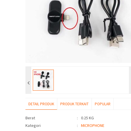
DETAIL PRODUK
PRODUK TERKAIT
POPULAR
Detail Produk
Berat
:
0.25 KG
Kategori
:
MICROPHONE