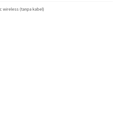
c wireless (tanpa kabel)
Mic Clip On W
type c
Rp