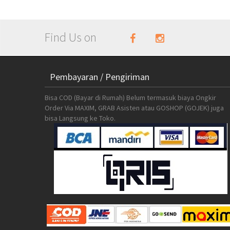
Find Us on
Pembayaran / Pengiriman
Bisa COD (Bayar di Rumah) Belum termasuk biaya Ongkir
Order Via MAXIM, GRAB Asisten atau GOSHOP (GOJEK) juga
bisa Langsung ke Toko.