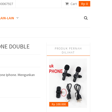
80067927
Cart
Rp 0
LAIN-LAIN
HONE DOUBLE
PRODUK PERNAH
DILIHAT
phone Iphone. Mengunkan
Rp 100.000