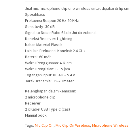
Jual mic microphone clip one wireless untuk dipakai di hp s
Spesifikasi:
Frekuensi Respon 20 Hz-20 KHz
Sensitivity -30 dB
Signal to Noise Ratio 64 db Uni-directional
Koneksi Receiver: Lightning
bahan Material Plastik
Lain-lain Frekuensi Koneksi: 2.4 GHz
Baterai: 60 mAh
Waktu Penggunaan: 4-6 jam
Waktu Pengisian: 1-1.5 jam
Tegangan Input: DC 4.8 – 5.4 V
Jarak Transmisi: 15-20 meter
Kelengkapan dalam kemasan:
2 microphone clip
Receiver
2 x Kabel USB Type C (cas)
Manual book
Tags:
Mic Clip On
,
Mic Clip On Wireless
,
Microphone Wireless