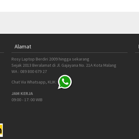
Alamat
Rosy Laptop Berdiri 2009 hingga sekarang
Sejak 2013 Beralamat di Jl. Gajayana No. 21A Kota Malang
WA : 089 800 679 27
Chat Via Whatsapp, KLIK:
JAM KERJA
09:00 - 17: 00 WIB