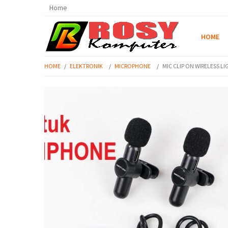
Home
HOME
HOME
/
ELEKTRONIK
/
MICROPHONE
/
MIC CLIP ON WIRELESS 