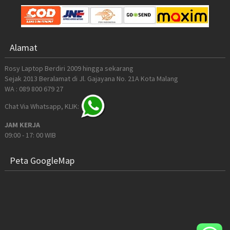
Alamat
Rosy Laptop Berdiri 2009 hingga sekarang
Sejak 2013 Beralamat di Jl. Gajayana No. 21A Kota Malang
WA : 089 800 679 27
Chat Via Whatsapp, KLIK:
JAM KERJA
09:00 - 17: 00 WIB
Peta GoogleMap