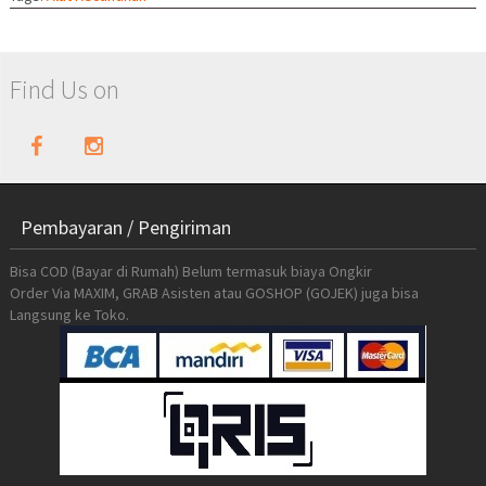
Find Us on
Pembayaran / Pengiriman
Bisa COD (Bayar di Rumah) Belum termasuk biaya Ongkir
Order Via MAXIM, GRAB Asisten atau GOSHOP (GOJEK) juga bisa
Langsung ke Toko.