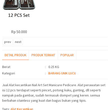
Rp 50.000
prev
next
DETAIL PRODUK
PRODUK TERKAIT
POPULAR
Detail Produk
Berat
:
0.25 KG
Kategori
:
BARANG UNIK LUCU
Jual Alat kecantikan Nail Art Set Manicure Pedicure. Alat perawatan set
isi 12 pcs terdapat seperti pincet, potong kuku, gunting, dll seperti
nampak pada gambar, sudah termasuk dompet yang keren. semua
berbahan stainless yang kuat dan bagus bukan yang tipis.
Tags:
Alat Kecantikan