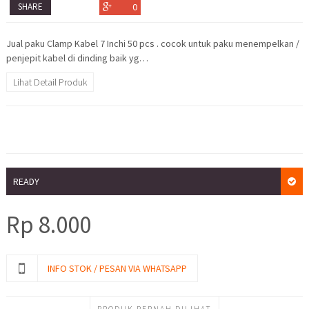
SHARE
0
Jual paku Clamp Kabel 7 Inchi 50 pcs . cocok untuk paku menempelkan /
penjepit kabel di dinding baik yg…
Lihat Detail Produk
READY
Rp
8.000
INFO STOK / PESAN VIA WHATSAPP
PRODUK PERNAH DILIHAT