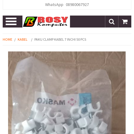
WhatsApp
08980067927
Open
Menu
HOME
/
KABEL
/
PAKU CLAMP KABEL 7 INCHI 50 PCS