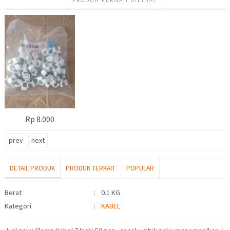
Rp 8.000
prev
next
DETAIL PRODUK
PRODUK TERKAIT
POPULAR
Detail Produk
Berat
:
0.1 KG
Kategori
:
KABEL