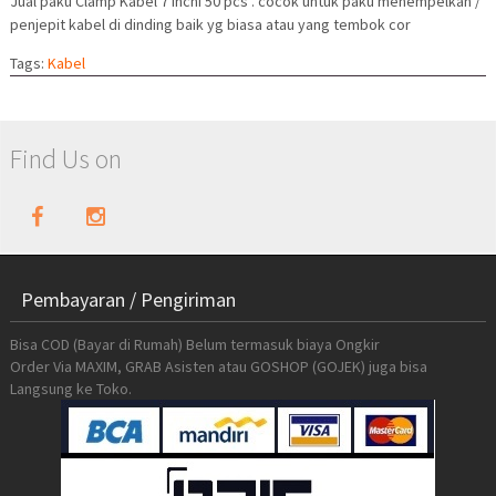
Jual paku Clamp Kabel 7 Inchi 50 pcs . cocok untuk paku menempelkan /
penjepit kabel di dinding baik yg biasa atau yang tembok cor
Tags:
Kabel
Find Us on
Pembayaran / Pengiriman
Bisa COD (Bayar di Rumah) Belum termasuk biaya Ongkir
Order Via MAXIM, GRAB Asisten atau GOSHOP (GOJEK) juga bisa
Langsung ke Toko.