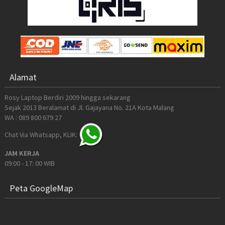
Alamat
Rosy Laptop Berdiri 2009 hingga sekarang
Sejak 2013 Beralamat di Jl. Gajayana No. 21A Kota Malang
WA : 089 800 679 27
Chat Via Whatsapp, KLIK:
JAM KERJA
09:00 - 17: 00 WIB
Peta GoogleMap