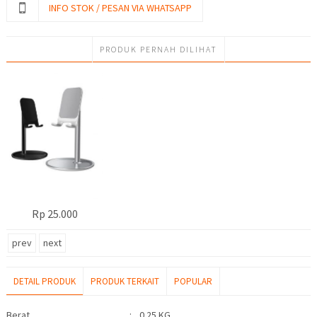
INFO STOK / PESAN VIA WHATSAPP
PRODUK PERNAH DILIHAT
Rp 25.000
prev
next
DETAIL PRODUK
PRODUK TERKAIT
POPULAR
Detail Produk
Berat
:
0.25 KG