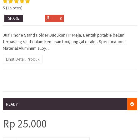
5
(
1
votes)
SHARE
0
Jual Phone Stand Holder Dudukan HP Meja, Bentuk potable belum
terpasang saat dalam kemasan box, tinggal dirakit. Specifications:
Material:Aluminum alloy…
Lihat Detail Produk
READY
Rp
25.000