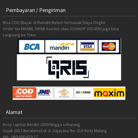
Pembayaran / Pengiriman
Bisa COD (Bayar di Rumah) Belum termasuk biaya Ongkir
Order Via MAXIM, GRAB Asisten atau GOSHOP (GOJEK) juga bisa
Langsung ke Toko.
Alamat
Rosy Laptop Berdiri 2009 hingga sekarang
Sejak 2013 Beralamat di Jl. Gajayana No. 21A Kota Malang
WA : 089 800 679 27