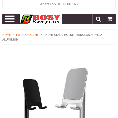
WhatsApp
08980067927
Open
Menu
HOME
/
TRIPOD HOLDER
/
PHONE STAND HOLDER DUDUKAN HP MEJA
ALUMINIUM