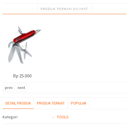
PRODUK PERNAH DILIHAT
Rp 25.000
prev
next
DETAIL PRODUK
PRODUK TERKAIT
POPULAR
Detail Produk
Kategori
:
TOOLS