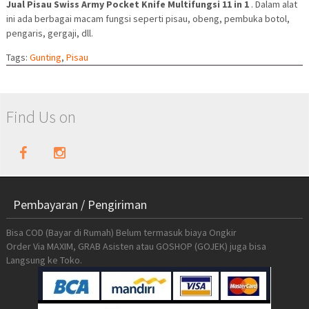
Jual Pisau Swiss Army Pocket Knife Multifungsi 11 in 1
. Dalam alat
ini ada berbagai macam fungsi seperti pisau, obeng, pembuka botol,
pengaris, gergaji, dll.
Tags:
Gunting
,
Pisau
Find Us on
Pembayaran / Pengiriman
Bisa COD (Bayar di Rumah) Belum termasuk biaya Ongkir
Order Via MAXIM, GRAB Asisten atau GOSHOP (GOJEK) juga bisa
Langsung ke Toko.