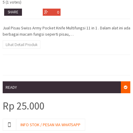
5
(
1
votes)
SHARE
0
Jual Pisau Swiss Army Pocket Knife Multifungsi 11 in 1 . Dalam alat ini ada
berbagai macam fungsi seperti pisau,…
Lihat Detail Produk
READY
Rp
25.000
INFO STOK / PESAN VIA WHATSAPP