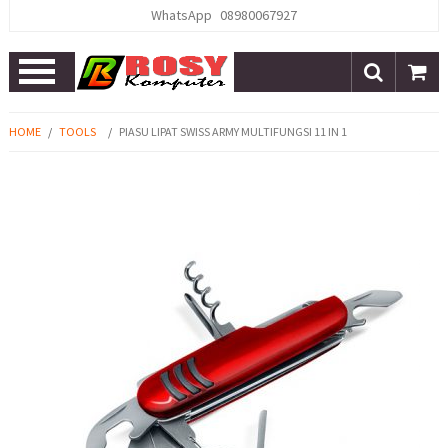
WhatsApp
08980067927
Open
Menu
HOME
/
TOOLS
/
PIASU LIPAT SWISS ARMY MULTIFUNGSI 11 IN 1