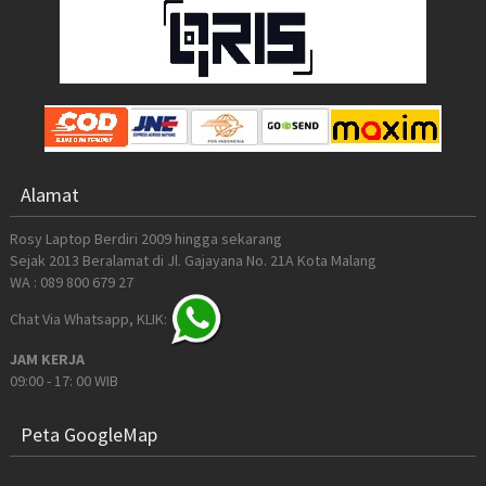
Alamat
Rosy Laptop Berdiri 2009 hingga sekarang
Sejak 2013 Beralamat di Jl. Gajayana No. 21A Kota Malang
WA : 089 800 679 27
Chat Via Whatsapp, KLIK:
JAM KERJA
09:00 - 17: 00 WIB
Peta GoogleMap