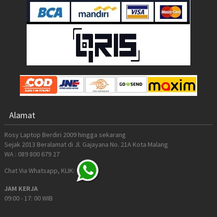
Alamat
Rosy Laptop Berdiri 2009 hingga sekarang
Sejak 2013 Beralamat di Jl. Gajayana No. 21A Kota Malang
WA : 089 800 679 27
Chat Via Whatsapp, KLIK:
JAM KERJA
09:00 - 17: 00 WIB