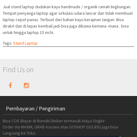
Jual stand laptop dudukan kayu handmade / organik ramah lingkungan.
Tempat penyanga laptop agar sirkulasi udara lancar dan tidak membuat
laptop cepat panas. Terbuat dari bahan kayu kerajinan tangan. Bisa
dirakit dan di lepas kembali jadi bisa juga dibawa kemana -mana . bisa
untuk hingga laptop 15 inchi.
Tags:
Stand Laptop
Find Us on
Pembayaran / Pengiriman
Bisa COD (Bayar di Rumah) Belum termasuk biaya Ongkir
Order Via MAXIM, GRAB Asisten atau GOSHOP (GOJEK) juga bisa
Langsung ke Toko.