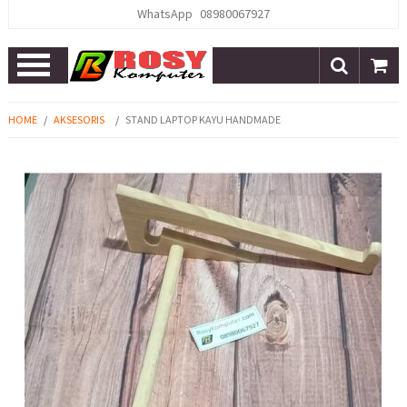
WhatsApp
08980067927
Open
Menu
HOME
/
AKSESORIS
/
STAND LAPTOP KAYU HANDMADE