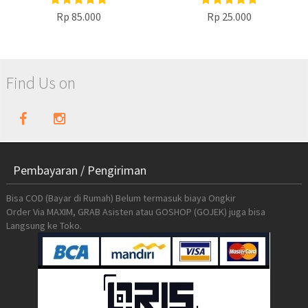
Rp 85.000
Rp 25.000
Find Us on
Pembayaran / Pengiriman
Bisa COD (Bayar di Rumah) Belum termasuk biaya Ongkir
Order Via MAXIM, GRAB Asisten atau GOSHOP (GOJEK) juga bisa
Langsung ke Toko.