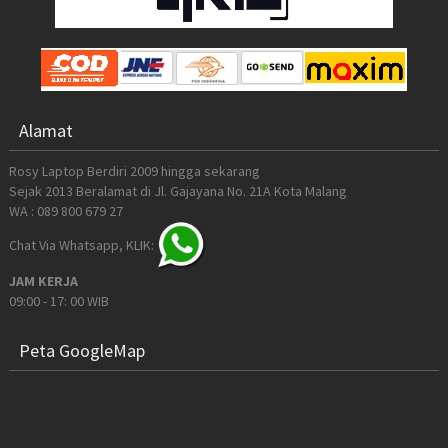
Alamat
Rosy Laptop Berdiri 2009 hingga sekarang
Sejak 2013 Beralamat di Jl. Gajayana No. 21A Kota Malang
WA : 089 800 679 27
Chat Via Whatsapp, KLIK:
JAM KERJA
09:00 - 17: 00 WIB
Peta GoogleMap