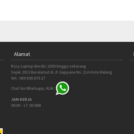
Alamat
Rosy Laptop Berdiri 2009 hingga sekarang
Sejak 2013 Beralamat di Jl. Gajayana No. 21A Kota Malang
WA : 089 800 679 27
Chat Via Whatsapp, KLIK:
JAM KERJA
09:00 - 17: 00 WIB