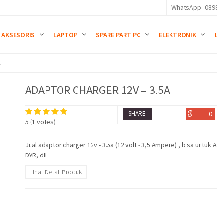
WhatsApp
089
AKSESORIS
LAPTOP
SPARE PART PC
ELEKTRONIK
A
ADAPTOR CHARGER 12V – 3.5A
SHARE
0
5
(
1
votes)
Jual adaptor charger 12v - 3.5a (12 volt - 3,5 Ampere) , bisa untuk
DVR, dll
Lihat Detail Produk