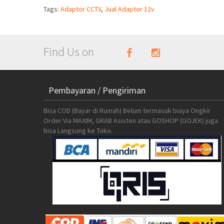
Tags:
Adaptor CCTV
,
Jual Adaptor 12v
Find Us on
Pembayaran / Pengiriman
Bisa COD (Bayar di Rumah) Belum termasuk biaya Ongkir
Order Via MAXIM, GRAB Asisten atau GOSHOP (GOJEK) juga
bisa Langsung ke Toko.