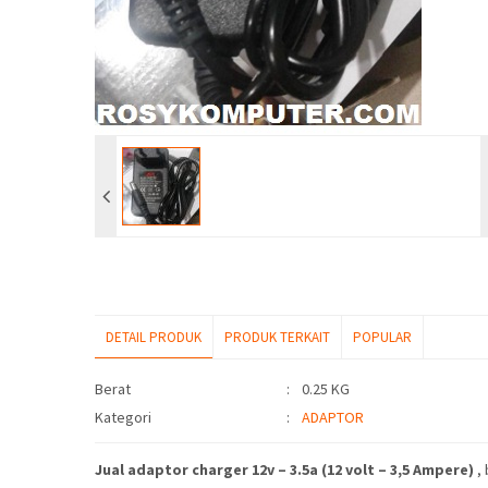
DETAIL PRODUK
PRODUK TERKAIT
POPULAR
Detail Produk
Berat
:
0.25 KG
Kategori
:
ADAPTOR
Jual adaptor charger 12v – 3.5a (12 volt – 3,5 Ampere)
, 