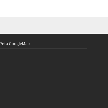
Peta GoogleMap
Charger La
Rp