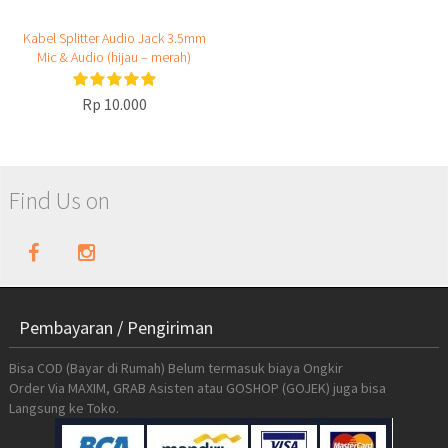
Kabel Splitter Audio Jack 3.5mm
Mic & Audio (hijau – merah)
Rp 10.000
Find Us on
Pembayaran / Pengiriman
Bisa COD (Bayar di Rumah) Belum termasuk biaya Ongkir
Order Via MAXIM, GRAB Asisten atau GOSHOP (GOJEK) juga bisa
Langsung ke Toko.