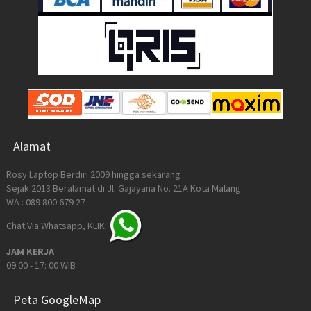
Alamat
Rosy Laptop Berdiri 2009 hingga sekarang
Sejak 2013 Beralamat di Jl. Gajayana No. 21A Kota Malang
WA : 089 800 679 27
Chat Via Whatsapp, KLIK:
JAM KERJA
09:00 - 17: 00 WIB
Peta GoogleMap