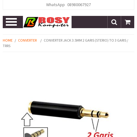
WhatsApp
08980067927
Open
Menu
HOME
/
CONVERTER
/
CONVERTER JACK 3.5MM 2 GARIS (STERIO) TO 3 GARIS /
TRRS