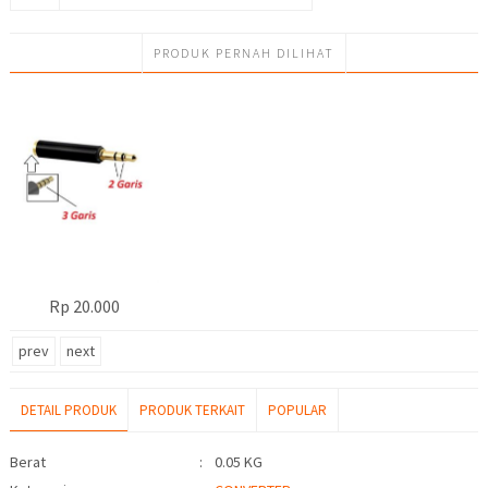
PRODUK PERNAH DILIHAT
Rp 20.000
prev
next
DETAIL PRODUK
PRODUK TERKAIT
POPULAR
Detail Produk
Berat
:
0.05 KG