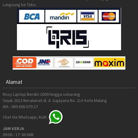
Langsung ke Toko.
Alamat
Rosy Laptop Berdiri 2009 hingga sekarang
Sejak 2013 Beralamat di Jl. Gajayana No. 21A Kota Malang
WA : 089 800 679 27
Chat Via Whatsapp, KLIK:
JAM KERJA
09:00 - 17: 00 WIB