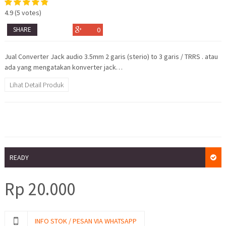
4.9
(
5
votes)
SHARE
0
Jual Converter Jack audio 3.5mm 2 garis (sterio) to 3 garis / TRRS . atau
ada yang mengatakan konverter jack…
Lihat Detail Produk
READY
Rp
20.000
INFO STOK / PESAN VIA WHATSAPP