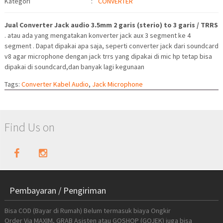
Kategori
:
CONVERTER
Jual Converter Jack audio 3.5mm 2 garis (sterio) to 3 garis / TRRS
. atau ada yang mengatakan konverter jack aux 3 segment ke 4
segment . Dapat dipakai apa saja, seperti converter jack dari soundcard
v8 agar microphone dengan jack trrs yang dipakai di mic hp tetap bisa
dipakai di soundcard,dan banyak lagi kegunaan
Tags:
Converter Kabel Audio
,
Jack Microphone
Find Us on
Pembayaran / Pengiriman
Bisa COD (Bayar di Rumah) Belum termasuk biaya Ongkir
Order Via MAXIM, GRAB Asisten atau GOSHOP (GOJEK) juga bisa