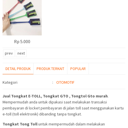
Rp 5.000
prev
next
DETAIL PRODUK
PRODUK TERKAIT
POPULAR
Detail Produk
Kategori
:
OTOMOTIF
Jual Tongkat E-TOLL, Tongkat GTO , Tongtol Gto murah
.
Mempermudah anda untuk dipakasi saat melakukan transaksi
pembayaran di locket pembayaran di jalan toll saat menggunakan kartu
e-toll (toll elektronik) dibanding tanpa tongkat.
Tongkat Tong Toll
untuk mempermudah dalam melakukan