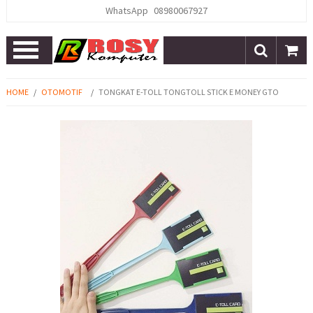
WhatsApp
08980067927
Open
Menu
HOME
/
OTOMOTIF
/
TONGKAT E-TOLL TONGTOLL STICK E MONEY GTO