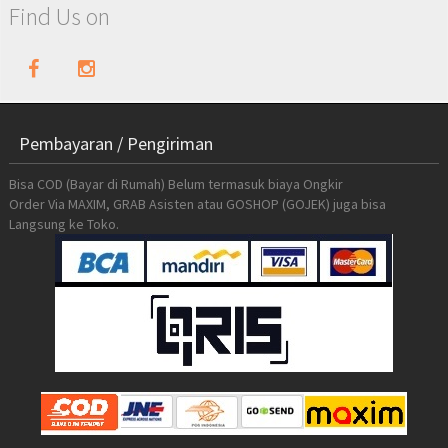
Find Us on
Pembayaran / Pengiriman
Bisa COD (Bayar di Rumah) Belum termasuk biaya Ongkir
Order Via MAXIM, GRAB Asisten atau GOSHOP (GOJEK) juga bisa
Langsung ke Toko.