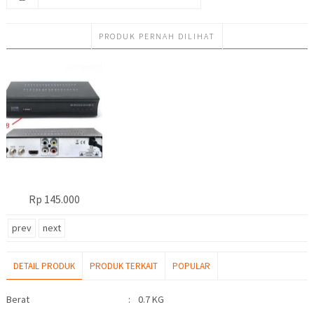
PRODUK PERNAH DILIHAT
Rp 145.000
prev
next
DETAIL PRODUK
PRODUK TERKAIT
POPULAR
Detail Produk
Berat
:
0.7 KG