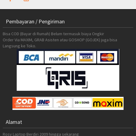
Pembayaran / Pengiriman
Bisa COD (Bayar di Rumah) Belum termasuk biaya Ongkir
Order Via MAXIM, GRAB Asisten atau GOSHOP (GOJEK) juga bisa
Langsung ke Toko.
Alamat
Rosy Laptop Berdiri 2009 hingga sekarang