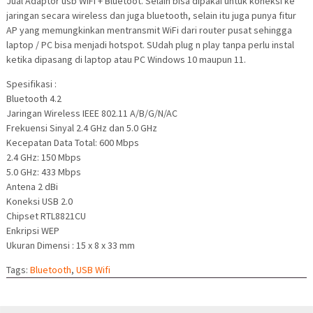
Jual Adaptor usb WiFi + Bluetoot. Selain bisa dipakai untuk koneksi ke
jaringan secara wireless dan juga bluetooth, selain itu juga punya fitur
AP yang memungkinkan mentransmit WiFi dari router pusat sehingga
laptop / PC bisa menjadi hotspot. SUdah plug n play tanpa perlu instal
ketika dipasang di laptop atau PC Windows 10 maupun 11.
Spesifikasi :
Bluetooth 4.2
Jaringan Wireless IEEE 802.11 A/B/G/N/AC
Frekuensi Sinyal 2.4 GHz dan 5.0 GHz
Kecepatan Data Total: 600 Mbps
2.4 GHz: 150 Mbps
5.0 GHz: 433 Mbps
Antena 2 dBi
Koneksi USB 2.0
Chipset RTL8821CU
Enkripsi WEP
Ukuran Dimensi : 15 x 8 x 33 mm
Tags:
Bluetooth
,
USB Wifi