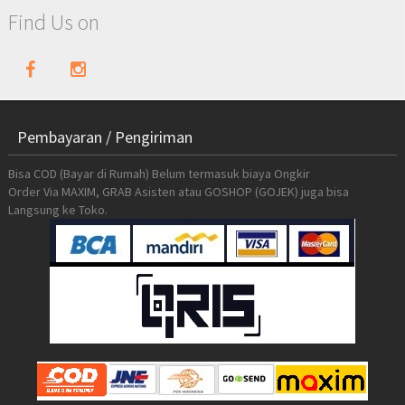
Find Us on
Pembayaran / Pengiriman
Bisa COD (Bayar di Rumah) Belum termasuk biaya Ongkir
Order Via MAXIM, GRAB Asisten atau GOSHOP (GOJEK) juga bisa
Langsung ke Toko.