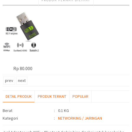
Rp 80.000
prev
next
DETAIL PRODUK
PRODUK TERKAIT
POPULAR
Detail Produk
Berat
:
0.1 KG
Kategori
:
NETWORKING / JARINGAN