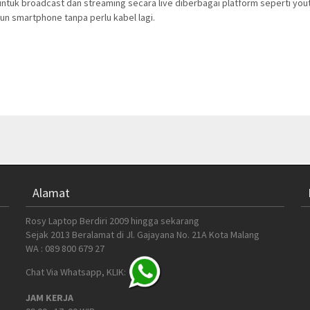
untuk broadcast dan streaming secara live diberbagai platform seperti you
n smartphone tanpa perlu kabel lagi.
Alamat
Rosy Laptop Berdiri 2009 hingga sekarang
Sejak 2013 Beralamat di Jl. Gajayana No. 21A Kota Malang
WA : 089 800 679 27
Chat Via Whatsapp, KLIK:
JAM KERJA