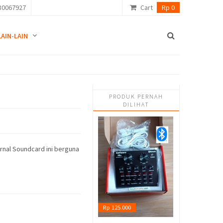
80067927
Cart
Rp 0
LAIN-LAIN
PRODUK PERNAH
DILIHAT
rnal Soundcard ini berguna
Rp 125.000