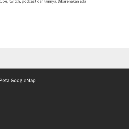
tube, twitch, podcast dan lainnya. Dikarenakan ada
Mic Clip On W
type c
Rp
Peta GoogleMap