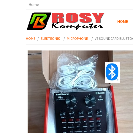
Home
HOME
HOME
/
ELEKTRONIK
/
MICROPHONE
/
V8 SOUNDCARD BLUET