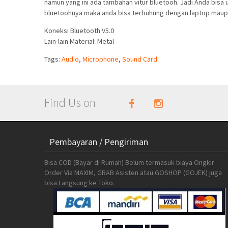
namun yang ini ada tambahan vitur bluetooh. Jadi Anda bisa 
bluetoohnya maka anda bisa terbuhung dengan laptop maupu
Koneksi Bluetooth V5.0
Lain-lain Material: Metal
Tags:
Audio
,
Microphone
,
Sound Card
Find Us on
Pembayaran / Pengiriman
Bisa COD (Bayar di Rumah) Belum termasuk biaya Ongkir
Order Via MAXIM, GRAB Asisten atau GOSHOP (GOJEK) juga
bisa Langsung ke Toko.