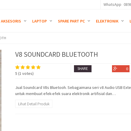
WhatsApp
089
AKSESORIS
LAPTOP
SPARE PART PC
ELEKTRONIK
OOTH
V8 SOUNDCARD BLUETOOTH
SHARE
0
5
(
1
votes)
Jual Soundcard V8s Bluetooh. Sebagaimana seri v8 Audio USB Exte
untuk membuat efek-efek suara elektronik artifisial dan…
Lihat Detail Produk