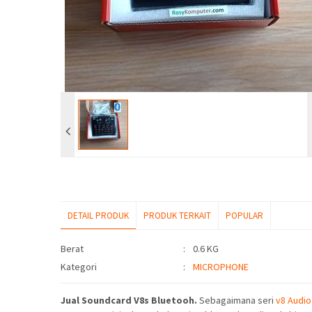
DETAIL PRODUK
PRODUK TERKAIT
POPULAR
Detail Produk
Berat
:
0.6 KG
Kategori
:
MICROPHONE
Jual Soundcard V8s Bluetooh.
Sebagaimana seri
v8 Audio