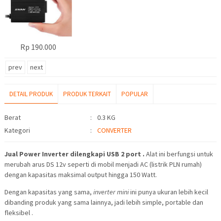
Rp 190.000
prev
next
DETAIL PRODUK
PRODUK TERKAIT
POPULAR
Detail Produk
Berat
:
0.3 KG
Kategori
:
CONVERTER
Jual Power Inverter dilengkapi USB 2 port .
Alat ini berfungsi untuk
merubah arus DS 12v seperti di mobil menjadi AC (listrik PLN rumah)
dengan kapasitas maksimal output hingga 150 Watt.
Dengan kapasitas yang sama,
inverter mini
ini punya ukuran lebih kecil
dibanding produk yang sama lainnya, jadi lebih simple, portable dan
fleksibel .