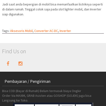
Jadi saat anda bepergian di mobil bisa memanfaatkan listriknya seperti
di dalam rumah. Tinggal colok saja pada slot lighter mobil, dan Inverter
siap digunakan.
Tags:
Aksesoris Mobil
,
Converter AC-DC
,
Inverter
Find Us on
Pembayaran / Pengiriman
Bisa COD (Bayar di Rumah) Belum termasuk biaya Ongkir
Order Via MAXIM, GRAB Asisten atau GOSHOP (GOJEK) juga bisa
Langsung ke Toko.