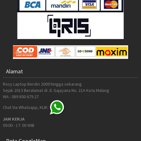
Alamat
Rosy Laptop Berdiri 2009 hingga sekarang
Sejak 2013 Beralamat di Jl. Gajayana No. 21A Kota Malang
WA : 089 800 679 27
Chat Via Whatsapp, KLIK:
JAM KERJA
09:00 - 17: 00 WIB
Peta GoogleMap