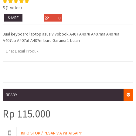
5
(
1
votes)
SHARE
0
Jual keyboard laptop asus vivobook A407 A407u A407ma A407ua
A407ub A407uf A407m baru Garansi 1 bulan
Lihat Detail Produk
READY
Rp
115.000
INFO STOK / PESAN VIA WHATSAPP