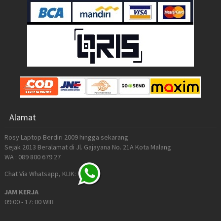
Alamat
Rosy Laptop Berdiri 2009 hingga sekarang
Sejak 2013 Beralamat di Jl. Gajayana No. 21A Kota Malang
WA : 089 800 679 27
Chat Via Whatsapp, KLIK:
JAM KERJA
09:00 - 17: 00 WIB