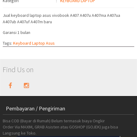
Kategori
:
KEYBOARD LAPTOP
Jual keyboard laptop asus vivobook A407 A407u A407ma A407ua
A407ub A407uf A407m baru
Garansi 1 bulan
Tags:
Keyboard Laptop Asus
Find Us on
Pembayaran / Pengiriman
Bisa COD (Bayar di Rumah) Belum termasuk biaya Ongkir
Order Via MAXIM, GRAB Asisten atau GOSHOP (GOJEK) juga bisa
Langsung ke Toko.