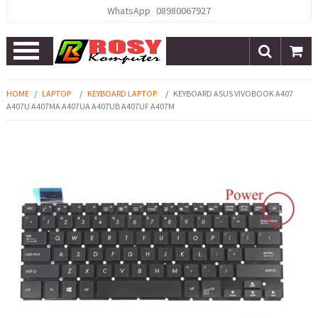
WhatsApp
08980067927
Open
Menu
HOME
/
LAPTOP
/
KEYBOARD LAPTOP
/
KEYBOARD ASUS VIVOBOOK A407
A407U A407MA A407UA A407UB A407UF A407M