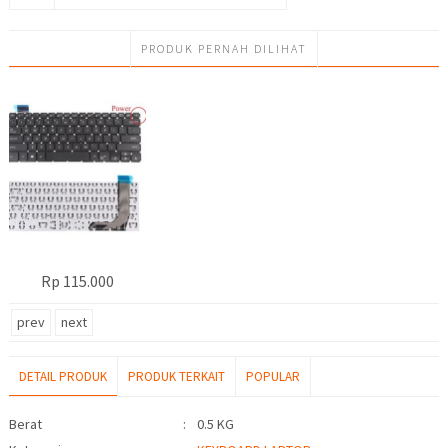
PRODUK PERNAH DILIHAT
Rp 115.000
prev
next
DETAIL PRODUK
PRODUK TERKAIT
POPULAR
Detail Produk
Berat
:
0.5 KG