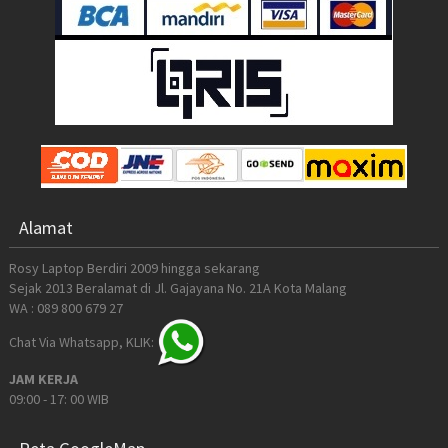
Alamat
Rosy Laptop Berdiri 2009 hingga sekarang
Sejak 2013 Beralamat di Jl. Gajayana No. 21A Kota Malang
WA : 089 800 679 27
Chat Via Whatsapp, KLIK:
JAM KERJA
09:00 - 17: 00 WIB