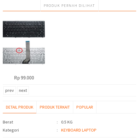
PRODUK PERNAH DILIHAT
Rp 99.000
prev
next
DETAIL PRODUK
PRODUK TERKAIT
POPULAR
Detail Produk
Berat
:
0.5 KG
Kategori
:
KEYBOARD LAPTOP