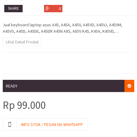
SHARE
0
Jual keyboard laptop asus A45, A45A, A45V, A45VD, A45VJ, A45VM,
A45VS, A45D, A45DE, A45DR A45N A85, A85V K45, K45A, K45VD,…
Lihat Detail Produk
READY
Rp
99.000
INFO STOK / PESAN VIA WHATSAPP