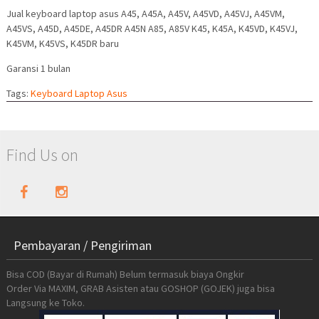
Jual keyboard laptop asus A45, A45A, A45V, A45VD, A45VJ, A45VM,
A45VS, A45D, A45DE, A45DR A45N A85, A85V K45, K45A, K45VD, K45VJ,
K45VM, K45VS, K45DR baru
Garansi 1 bulan
Tags:
Keyboard Laptop Asus
Find Us on
Pembayaran / Pengiriman
Bisa COD (Bayar di Rumah) Belum termasuk biaya Ongkir
Order Via MAXIM, GRAB Asisten atau GOSHOP (GOJEK) juga bisa
Langsung ke Toko.