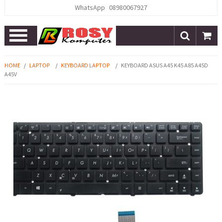
WhatsApp
08980067927
Open
Menu
HOME
/
LAPTOP
/
KEYBOARD LAPTOP
/
KEYBOARD ASUS A45 K45 A85 A45D
A45V