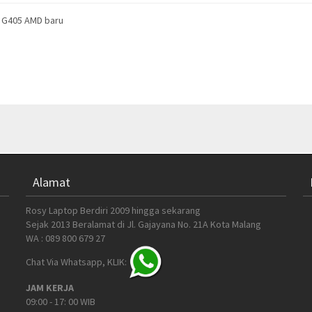
0 G405 AMD baru
Alamat
Rosy Laptop Berdiri 2009 hingga sekarang
Sejak 2013 Beralamat di Jl. Gajayana No. 21A Kota Malang
WA : 089 800 679 27
Chat Via Whatsapp, KLIK:
JAM KERJA
09:00 - 17: 00 WIB