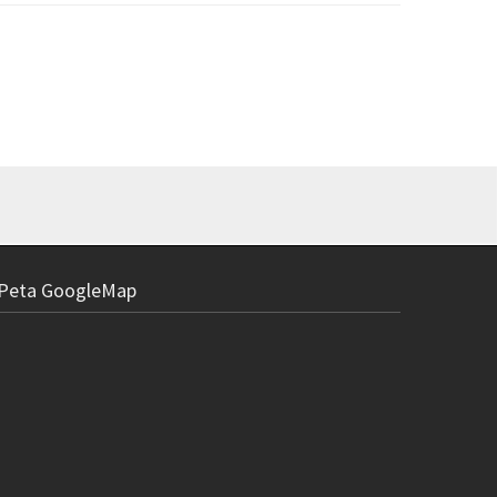
Keyboard Le
Peta GoogleMap
G470GH
R