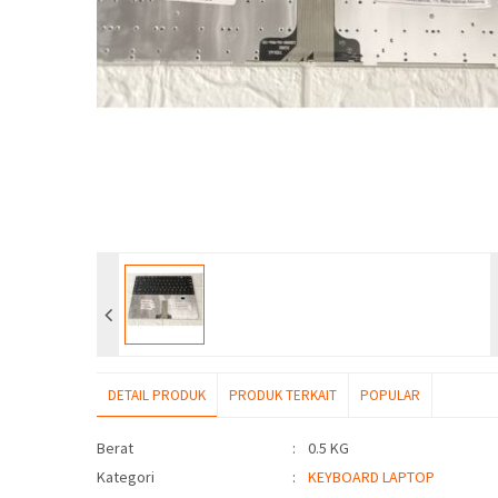
DETAIL PRODUK
PRODUK TERKAIT
POPULAR
Detail Produk
Berat
:
0.5 KG
Kategori
:
KEYBOARD LAPTOP