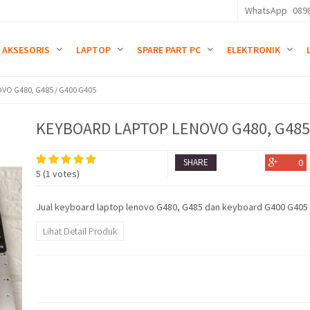
WhatsApp
089
AKSESORIS
LAPTOP
SPARE PART PC
ELEKTRONIK
O G480, G485 / G400 G405
KEYBOARD LAPTOP LENOVO G480, G485 
SHARE
0
5
(
1
votes)
Jual keyboard laptop lenovo G480, G485 dan keyboard G400 G405 
Lihat Detail Produk