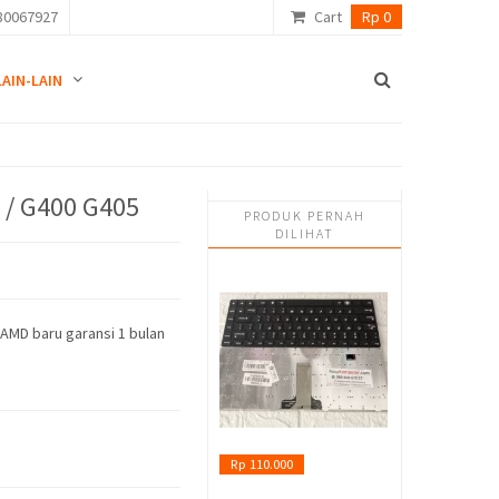
80067927
Cart
Rp 0
LAIN-LAIN
/ G400 G405
PRODUK PERNAH
DILIHAT
AMD baru garansi 1 bulan
Rp 110.000