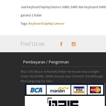
Jual keyboard laptop lenovo G480, G485 dan keyboard G40
garansi 1 bulan
Tags:
Keyboard Laptop Lenovo
Find Us on
Pembayaran / Pengiriman
Bisa COD (Bayar di Rumah) Belum termasuk biaya Ongkir
Order Via MAXIM, GRAB Asisten atau GOSHOP (GOJEK) juga
bisa Langsung ke Toko.