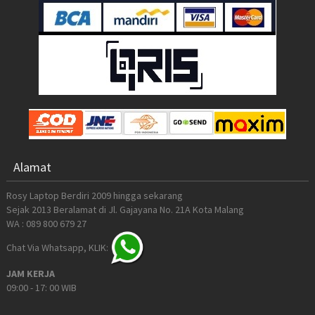
Alamat
Rosy Laptop Berdiri 2009 hingga sekarang
Sejak 2013 Beralamat di Jl. Gajayana No. 21A Kota Malang
WA : 089 800 679 27
Chat Via Whatsapp, KLIK:
JAM KERJA
09:00 - 17: 00 WIB