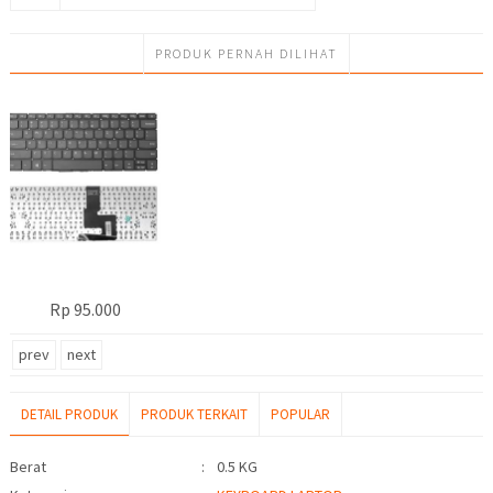
PRODUK PERNAH DILIHAT
Rp 95.000
prev
next
DETAIL PRODUK
PRODUK TERKAIT
POPULAR
Detail Produk
Berat
:
0.5 KG