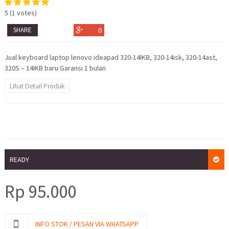
5
(
1
votes)
SHARE
0
Jual keyboard laptop lenovo ideapad 320-14IKB, 320-14isk, 320-14ast,
320S – 14IKB baru Garansi 1 bulan
Lihat Detail Produk
READY
Rp
95.000
INFO STOK / PESAN VIA WHATSAPP