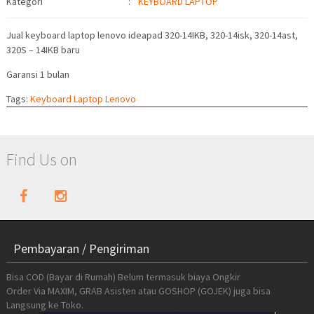
Kategori
:
KEYBOARD LAPTOP
Jual keyboard laptop lenovo ideapad 320-14IKB, 320-14isk, 320-14ast,
320S – 14IKB baru
Garansi 1 bulan
Tags:
Keyboard Laptop Lenovo
Find Us on
Pembayaran / Pengiriman
Bisa COD (Bayar di Rumah) Belum termasuk biaya Ongkir
Order Via MAXIM, GRAB Asisten atau GOSHOP (GOJEK) juga bisa
Langsung ke Toko.