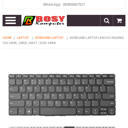
WhatsApp
08980067927
Open
Menu
HOME
/
LAPTOP
/
KEYBOARD LAPTOP
/
KEYBOARD LAPTOP LENOVO IDEAPAD
320-14ISK, 14IKB, 14AST / 320S-14IKB