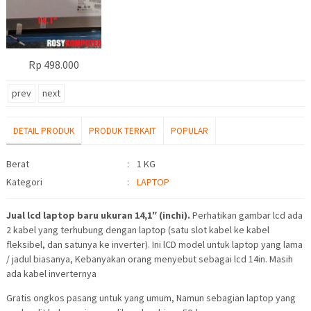
Rp 498.000
prev
next
DETAIL PRODUK
PRODUK TERKAIT
POPULAR
Detail Produk
Berat
:
1 KG
Kategori
:
LAPTOP
Jual lcd laptop baru ukuran 14,1″ (inchi).
Perhatikan gambar lcd ada
2 kabel yang terhubung dengan laptop (satu slot kabel ke kabel
fleksibel, dan satunya ke inverter). Ini lCD model untuk laptop yang lama
/ jadul biasanya, Kebanyakan orang menyebut sebagai lcd 14in. Masih
ada kabel inverternya
Gratis ongkos pasang untuk yang umum, Namun sebagian laptop yang