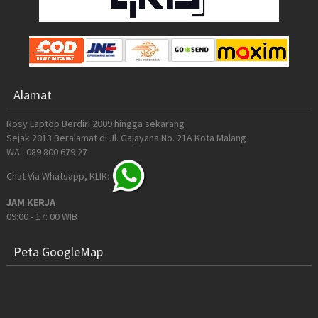
Alamat
Rosy Laptop Berdiri 2009 hingga sekarang
Sejak 2013 Beralamat di Jl. Gajayana No. 21A Kota Malang
WA : 089 800 679 27
Chat Via Whatsapp, KLIK:
JAM KERJA
09:00 - 17: 00 WIB
Peta GoogleMap