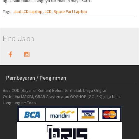
agak sulit buka casingnya dikenakan biaya 50rb .
Tags:
Jual LCD Laptop
,
LCD
,
Spare Part Laptop
Find Us on
Pembayaran / Pengiriman
Bisa COD (Bayar di Rumah) Belum termasuk biaya Ongkir
Order Via MAXIM, GRAB Asisten atau GOSHOP (GOJEK) juga bisa
Langsung ke Toko.