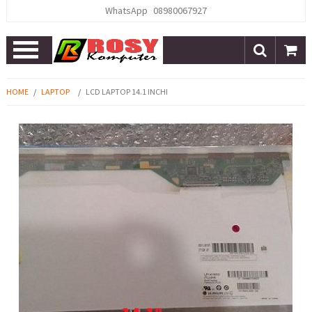
WhatsApp
08980067927
Open
Menu
HOME
/
LAPTOP
/
LCD LAPTOP 14.1 INCHI