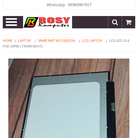
WhatsApp
08980067927
Open
Menu
HOME
/
LAPTOP
/
SPARE PART NOTEBOOK
/
LCD LAPTOP
/
LCD LED 15.6
FHD 30PIN ( TANPA BAUT)