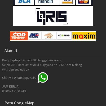
Alamat
Rosy Laptop Berdiri 2009 hingga sekarang
Sejak 2013 Beralamat di Jl. Gajayana No. 21A Kota Malang
WA : 089 800 679 27
Chat Via Whatsapp, KLIK:
JAM KERJA
09:00 - 17: 00 WIB
Peta GoogleMap