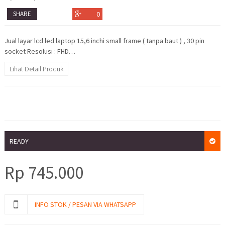
SHARE
0
Jual layar lcd led laptop 15,6 inchi small frame ( tanpa baut ) , 30 pin
socket Resolusi : FHD…
Lihat Detail Produk
READY
Rp
745.000
INFO STOK / PESAN VIA WHATSAPP