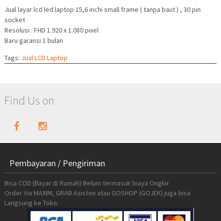
Jual layar lcd led laptop 15,6 inchi small frame ( tanpa baut ) , 30 pin
socket
Resolusi : FHD 1.920 x 1.080 pixel
Baru garansi 1 bulan
Tags:
Jual LCD Laptop
Find Us on
Pembayaran / Pengiriman
Bisa COD (Bayar di Rumah) Belum termasuk biaya Ongkir
Order Via MAXIM, GRAB Asisten atau GOSHOP (GOJEK) juga bisa
Langsung ke Toko.