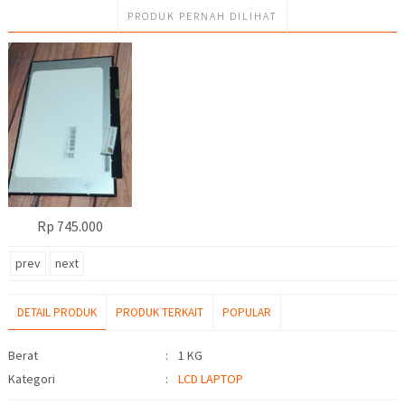
PRODUK PERNAH DILIHAT
Rp 745.000
prev
next
DETAIL PRODUK
PRODUK TERKAIT
POPULAR
Detail Produk
Berat
:
1 KG
Kategori
:
LCD LAPTOP