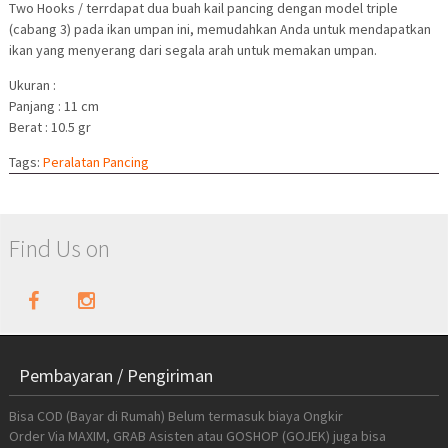
Two Hooks / terrdapat dua buah kail pancing dengan model triple
(cabang 3) pada ikan umpan ini, memudahkan Anda untuk mendapatkan
ikan yang menyerang dari segala arah untuk memakan umpan.
Ukuran :
Panjang : 11 cm
Berat : 10.5 gr
Tags:
Peralatan Pancing
Find Us on
Pembayaran / Pengiriman
Bisa COD (Bayar di Rumah) Belum termasuk biaya Ongkir
Order Via MAXIM, GRAB Asisten atau GOSHOP (GOJEK) juga bisa