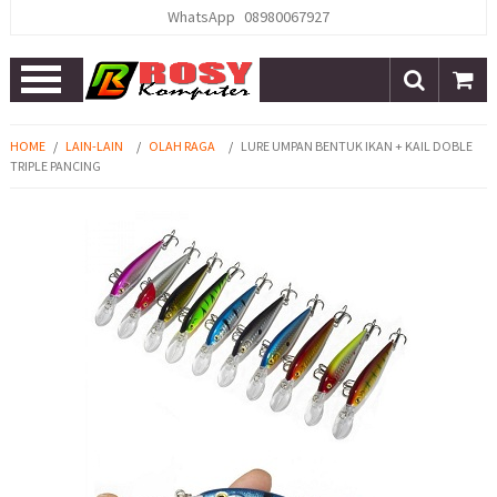
WhatsApp
08980067927
Open
Menu
HOME
/
LAIN-LAIN
/
OLAH RAGA
/
LURE UMPAN BENTUK IKAN + KAIL DOBLE
TRIPLE PANCING