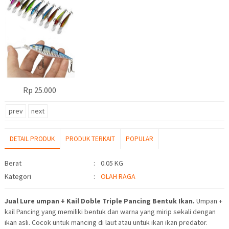
Rp 25.000
prev
next
DETAIL PRODUK
PRODUK TERKAIT
POPULAR
Detail Produk
Berat
:
0.05 KG
Kategori
:
OLAH RAGA
Jual Lure umpan + Kail Doble Triple Pancing Bentuk Ikan.
Umpan +
kail Pancing yang memiliki bentuk dan warna yang mirip sekali dengan
ikan asli. Cocok untuk mancing di laut atau untuk ikan ikan predator.