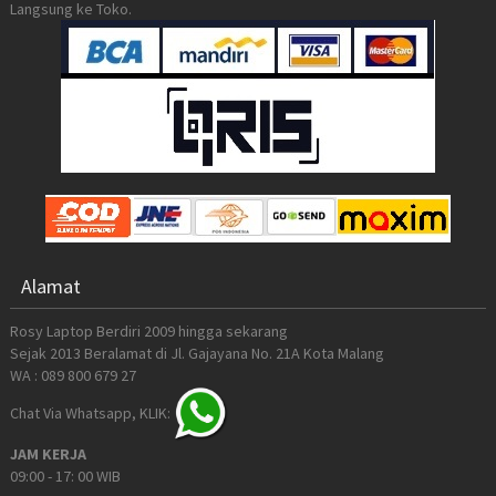
Langsung ke Toko.
Alamat
Rosy Laptop Berdiri 2009 hingga sekarang
Sejak 2013 Beralamat di Jl. Gajayana No. 21A Kota Malang
WA : 089 800 679 27
Chat Via Whatsapp, KLIK:
JAM KERJA
09:00 - 17: 00 WIB