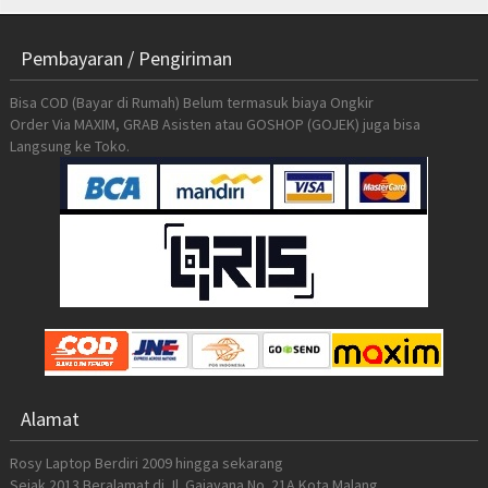
Pembayaran / Pengiriman
Bisa COD (Bayar di Rumah) Belum termasuk biaya Ongkir
Order Via MAXIM, GRAB Asisten atau GOSHOP (GOJEK) juga bisa
Langsung ke Toko.
Alamat
Rosy Laptop Berdiri 2009 hingga sekarang
Sejak 2013 Beralamat di Jl. Gajayana No. 21A Kota Malang