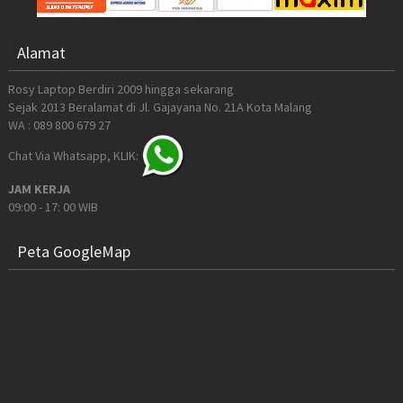
Alamat
Rosy Laptop Berdiri 2009 hingga sekarang
Sejak 2013 Beralamat di Jl. Gajayana No. 21A Kota Malang
WA : 089 800 679 27
Chat Via Whatsapp, KLIK:
JAM KERJA
09:00 - 17: 00 WIB
Peta GoogleMap