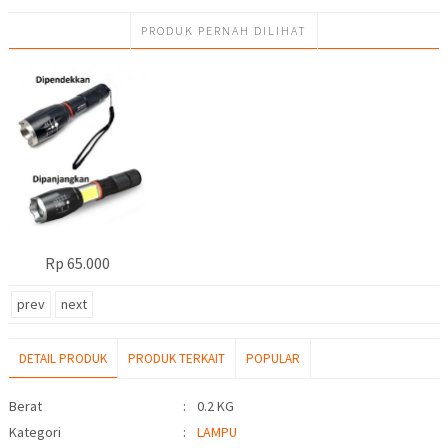
PRODUK PERNAH DILIHAT
Rp 65.000
prev
next
DETAIL PRODUK
PRODUK TERKAIT
POPULAR
Detail Produk
Berat
:
0.2 KG
Kategori
:
LAMPU