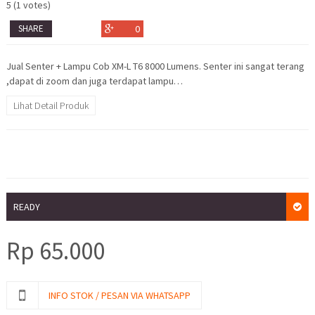
5
(
1
votes)
SHARE
0
Jual Senter + Lampu Cob XM-L T6 8000 Lumens. Senter ini sangat terang
,dapat di zoom dan juga terdapat lampu…
Lihat Detail Produk
READY
Rp
65.000
INFO STOK / PESAN VIA WHATSAPP