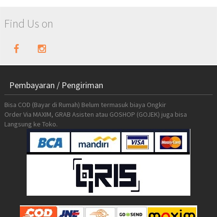
Find Us on
Pembayaran / Pengiriman
Bisa COD (Bayar di Rumah) Belum termasuk biaya Ongkir
Order Via MAXIM, GRAB Asisten atau GOSHOP (GOJEK) juga bisa
Langsung ke Toko.