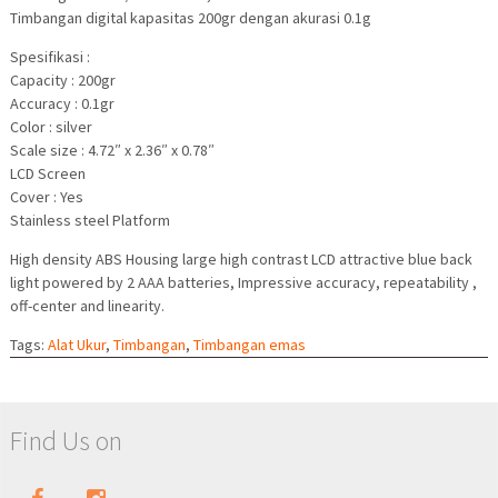
Timbangan digital kapasitas 200gr dengan akurasi 0.1g
Spesifikasi :
Capacity : 200gr
Accuracy : 0.1gr
Color : silver
Scale size : 4.72″ x 2.36″ x 0.78″
LCD Screen
Cover : Yes
Stainless steel Platform
High density ABS Housing large high contrast LCD attractive blue back
light powered by 2 AAA batteries, Impressive accuracy, repeatability ,
off-center and linearity.
Tags:
Alat Ukur
,
Timbangan
,
Timbangan emas
Find Us on