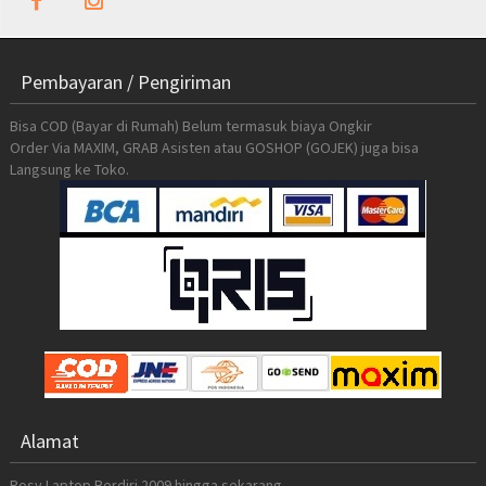
Pembayaran / Pengiriman
Bisa COD (Bayar di Rumah) Belum termasuk biaya Ongkir
Order Via MAXIM, GRAB Asisten atau GOSHOP (GOJEK) juga bisa
Langsung ke Toko.
Alamat
Rosy Laptop Berdiri 2009 hingga sekarang