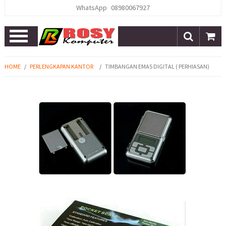
WhatsApp
08980067927
Open
Menu
HOME
/
PERLENGKAPAN KANTOR
/
TIMBANGAN EMAS DIGITAL ( PERHIASAN)