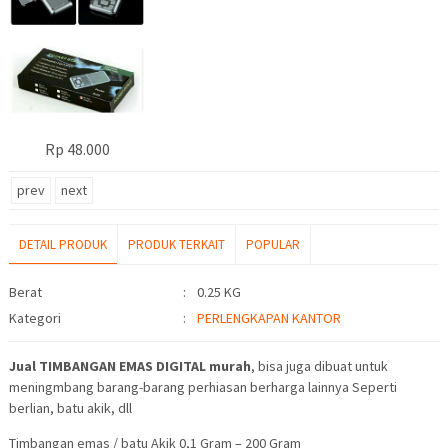
Rp 48.000
prev
next
DETAIL PRODUK
PRODUK TERKAIT
POPULAR
Detail Produk
Berat
:
0.25 KG
Kategori
:
PERLENGKAPAN KANTOR
Jual TIMBANGAN EMAS DIGITAL murah
, bisa juga dibuat untuk
meningmbang barang-barang perhiasan berharga lainnya Seperti
berlian, batu akik, dll
Timbangan emas / batu Akik 0,1 Gram – 200 Gram