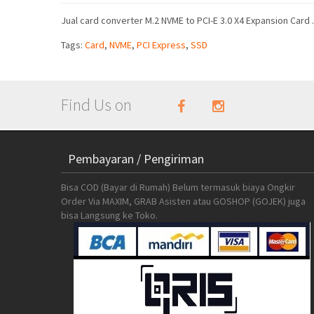
Jual card converter M.2 NVME to PCI-E 3.0 X4 Expansion Card
Tags:
Card
,
NVME
,
PCI Express
,
SSD
Find Us on
Pembayaran / Pengiriman
Bisa COD (Bayar di Rumah) Belum termasuk biaya Ongkir
Order Via MAXIM, GRAB Asisten atau GOSHOP (GOJEK) juga
bisa Langsung ke Toko.