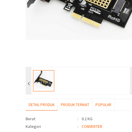
DETAIL PRODUK
PRODUK TERKAIT
POPULAR
Detail Produk
Berat
:
0.2 KG
Kategori
:
CONVERTER