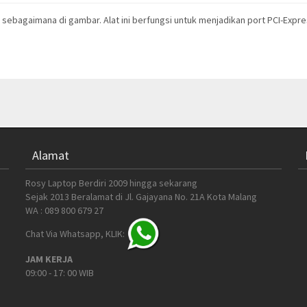
 . sebagaimana di gambar. Alat ini berfungsi untuk menjadikan port PCI-Exp
Alamat
Rosy Laptop Berdiri 2009 hingga sekarang
Sejak 2013 Beralamat di Jl. Gajayana No. 21A Kota Malang
WA : 089 800 679 27
Chat Via Whatsapp, KLIK:
JAM KERJA
09:00 - 17: 00 WIB