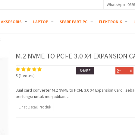
WhatsApp
089
AKSESORIS
LAPTOP
SPARE PART PC
ELEKTRONIK
C
M.2 NVME TO PCI-E 3.0 X4 EXPANSION C
SHARE
0
5
(
1
votes)
Jual card converter M.2 NVME to PCI-E 3.0 X4 Expansion Card . seba
berfungsi untuk menjadikan…
Lihat Detail Produk