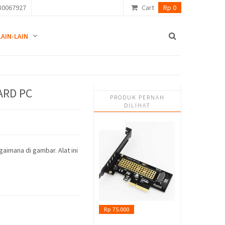
80067927
Cart
Rp 0
LAIN-LAIN
ARD PC
PRODUK PERNAH
DILIHAT
gaimana di gambar. Alat ini
Rp 75.000