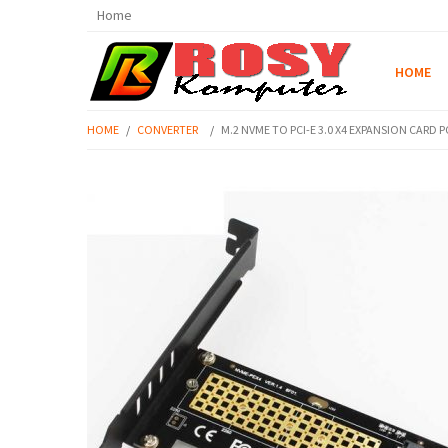
Home
HOME
HOME
/
CONVERTER
/
M.2 NVME TO PCI-E 3.0 X4 EXPANSION CARD P