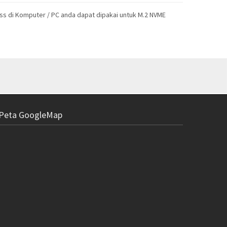
ress di Komputer / PC anda dapat dipakai untuk M.2 NVME
Peta GoogleMap
Enclosure 
Rp