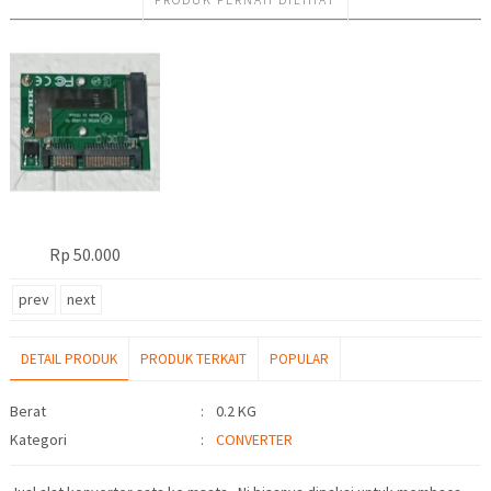
Rp 50.000
prev
next
DETAIL PRODUK
PRODUK TERKAIT
POPULAR
Detail Produk
Berat
:
0.2 KG
Kategori
:
CONVERTER