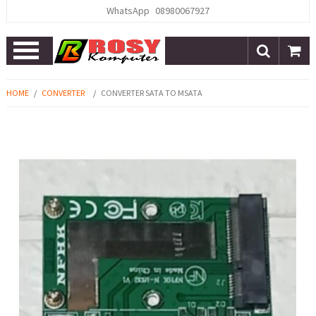
WhatsApp
08980067927
Open
Menu
HOME
/
CONVERTER
/
CONVERTER SATA TO MSATA