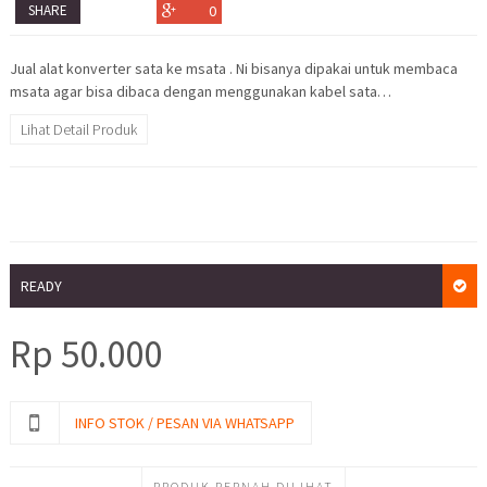
SHARE
0
Jual alat konverter sata ke msata . Ni bisanya dipakai untuk membaca
msata agar bisa dibaca dengan menggunakan kabel sata…
Lihat Detail Produk
READY
Rp
50.000
INFO STOK / PESAN VIA WHATSAPP
PRODUK PERNAH DILIHAT