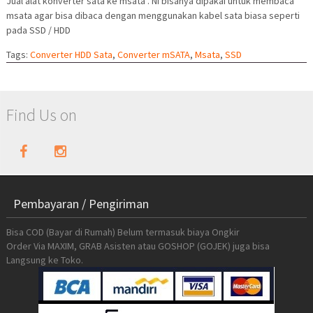
Jual alat konverter sata ke msata . Ni bisanya dipakai untuk membaca
msata agar bisa dibaca dengan menggunakan kabel sata biasa seperti
pada SSD / HDD
Tags:
Converter HDD Sata
,
Converter mSATA
,
Msata
,
SSD
Find Us on
Pembayaran / Pengiriman
Bisa COD (Bayar di Rumah) Belum termasuk biaya Ongkir
Order Via MAXIM, GRAB Asisten atau GOSHOP (GOJEK) juga bisa
Langsung ke Toko.