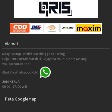
Alamat
Rosy Laptop Berdiri 2009 hingga sekarang
Sejak 2013 Beralamat di Jl. Gajayana No. 21A Kota Malang
WA : 089 800 679 27
Chat Via Whatsapp, KLIK:
JAM KERJA
09:00 - 17: 00 WIB
Peta GoogleMap