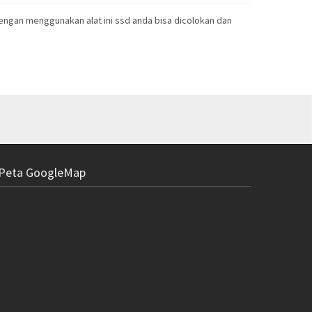
Dengan menggunakan alat ini ssd anda bisa dicolokan dan
Peta GoogleMap
Heatsink Pe
th
R