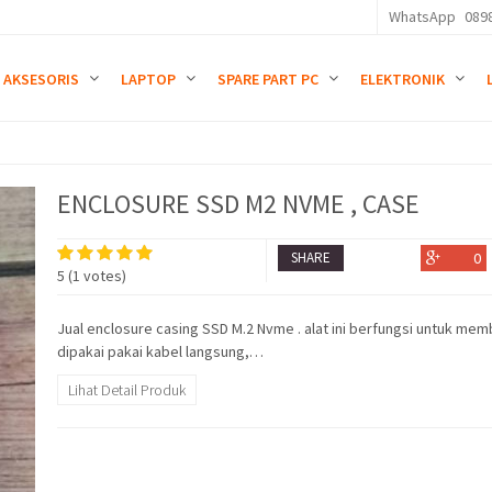
WhatsApp
089
AKSESORIS
LAPTOP
SPARE PART PC
ELEKTRONIK
ENCLOSURE SSD M2 NVME , CASE
SHARE
0
5
(
1
votes)
Jual enclosure casing SSD M.2 Nvme . alat ini berfungsi untuk me
dipakai pakai kabel langsung,…
Lihat Detail Produk