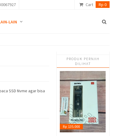
80067927
Cart
Rp 0
LAIN-LAIN
PRODUK PERNAH
DILIHAT
mbaca SSD Nvme agar bisa
Rp 135.000