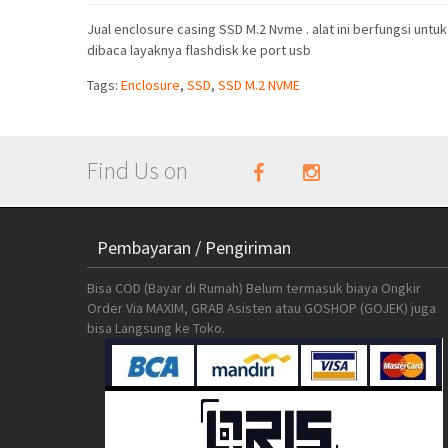
Jual enclosure casing SSD M.2 Nvme . alat ini berfungsi unt
dibaca layaknya flashdisk ke port usb
Tags:
Enclosure
,
SSD
,
SSD M.2 NVME
Find Us on
Pembayaran / Pengiriman
Bisa COD (Bayar di Rumah) Belum termasuk biaya Ongkir
Order Via MAXIM, GRAB Asisten atau GOSHOP (GOJEK) juga
bisa Langsung ke Toko.