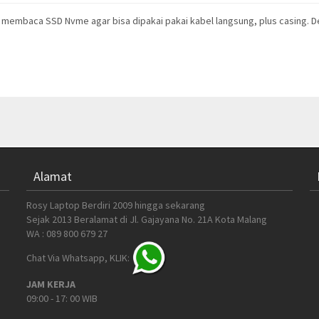
uk membaca SSD Nvme agar bisa dipakai pakai kabel langsung, plus casing. 
Alamat
Rosy Laptop Berdiri 2009 hingga sekarang
Sejak 2013 Beralamat di Jl. Gajayana No. 21A Kota Malang
WA : 089 800 679 27
Chat Via Whatsapp, KLIK:
JAM KERJA
09:00 - 17: 00 WIB