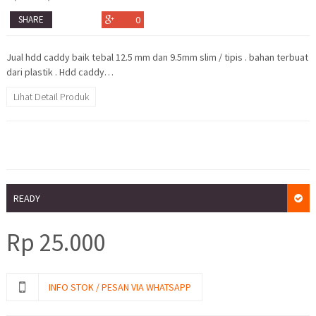
SHARE
0
Jual hdd caddy baik tebal 12.5 mm dan 9.5mm slim / tipis . bahan terbuat
dari plastik . Hdd caddy…
Lihat Detail Produk
READY
Rp
25.000
INFO STOK / PESAN VIA WHATSAPP