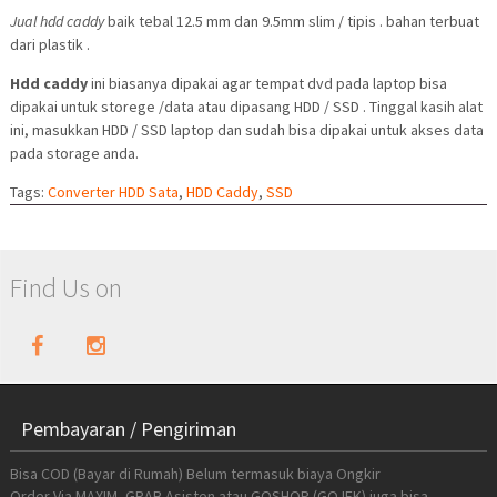
Jual hdd caddy
baik tebal 12.5 mm dan 9.5mm slim / tipis . bahan terbuat
dari plastik .
Hdd caddy
ini biasanya dipakai agar tempat dvd pada laptop bisa
dipakai untuk storege /data atau dipasang HDD / SSD . Tinggal kasih alat
ini, masukkan HDD / SSD laptop dan sudah bisa dipakai untuk akses data
pada storage anda.
Tags:
Converter HDD Sata
,
HDD Caddy
,
SSD
Find Us on
Pembayaran / Pengiriman
Bisa COD (Bayar di Rumah) Belum termasuk biaya Ongkir
Order Via MAXIM, GRAB Asisten atau GOSHOP (GOJEK) juga bisa