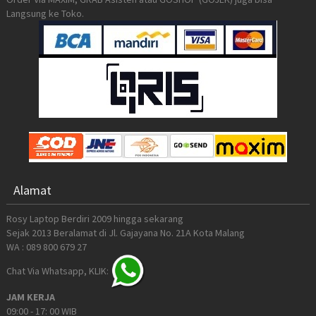
Langsung ke Toko.
Alamat
Rosy Laptop Berdiri 2009 hingga sekarang
Sejak 2013 Beralamat di Jl. Gajayana No. 21A Kota Malang
WA : 089 800 679 27
Chat Via Whatsapp, KLIK:
JAM KERJA
09:00 - 17: 00 WIB