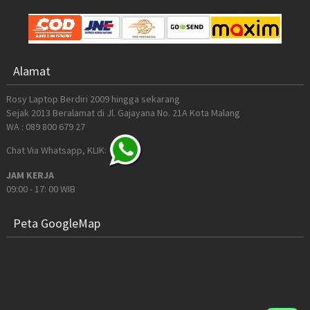
Alamat
Rosy Laptop Berdiri 2009 hingga sekarang
Sejak 2013 Beralamat di Jl. Gajayana No. 21A Kota Malang
WA : 089 800 679 27
Chat Via Whatsapp, KLIK:
JAM KERJA
09:00 - 17: 00 WIB
Peta GoogleMap