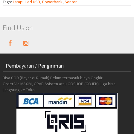
Tags:
Lampu Led USB
,
Powerbank
,
Senter
Find Us on
Pembayaran / Pengiriman
Bisa COD (Bayar di Rumah) Belum termasuk biaya Ongkir
Order Via MAXIM, GRAB Asisten atau GOSHOP (GOJEK) juga bisa
Langsung ke Toko.