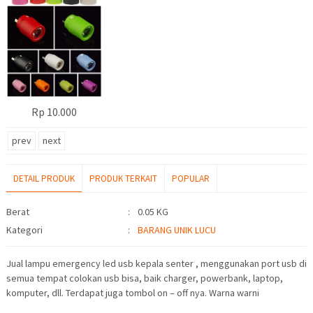
Rp 10.000
prev
next
DETAIL PRODUK
PRODUK TERKAIT
POPULAR
Detail Produk
Berat
:
0.05 KG
Kategori
:
BARANG UNIK LUCU
Jual lampu emergency led usb kepala senter , menggunakan port usb di
semua tempat colokan usb bisa, baik charger, powerbank, laptop,
komputer, dll. Terdapat juga tombol on – off nya. Warna warni