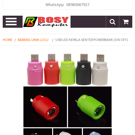
WhatsApp
08980067927
Open
Menu
HOME
/
BARANG UNIK LUCU
/
USB LED KEPALA SENTER POWERBANK (ON OFF)