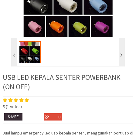
USB LED KEPALA SENTER POWERBANK
(ON OFF)
5
(
1
votes)
SHARE
0
Jual lampu emergency led usb kepala senter , menggunakan port usb di